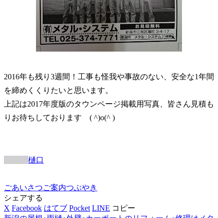
2016年も残り3週間！工事も怪我や事故のない、安全な1年間
を締めくくりたいと思います。
上記は2017年度版のタウンページ掲載用写真、皆さん見積も
りお待ちしております ( ^)o(^ )
樋口
ごあいさつ
ご案内
つぶやき
シェアする
X
Facebook
はてブ
Pocket
LINE
コピー