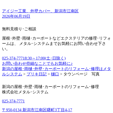
アイジー工業、外壁カバー、新潟市江南区
2026年06月19日
無料見積り･ご相談
屋根･外壁･雨樋･カーポートなどエクステリアの修理･リフォ
ームは、 メタル･システムまでお気軽にお問い合わせ下さ
い。
025-374-7771
8:30～17:00(土･日除く)
お問い合わせ
些細なことでもお気軽に♪
新潟の屋根･雨樋･外壁･カーポートのリフォーム･修理はメタ
ルシステム
>
ブリキ日記
>
樋口
>
タウンページ 写真
新潟の屋根･外壁･雨樋･カーポートのリフォーム･修理
株式会社
メタル･システム
025-374-7771
〒950-0134 新潟市江南区曙町3丁目4-17