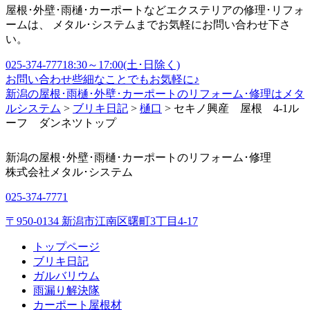
屋根･外壁･雨樋･カーポートなどエクステリアの修理･リフォ
ームは、 メタル･システムまでお気軽にお問い合わせ下さ
い。
025-374-7771
8:30～17:00(土･日除く)
お問い合わせ
些細なことでもお気軽に♪
新潟の屋根･雨樋･外壁･カーポートのリフォーム･修理はメタ
ルシステム
>
ブリキ日記
>
樋口
>
セキノ興産 屋根 4-1ル
ーフ ダンネツトップ
新潟の屋根･外壁･雨樋･カーポートのリフォーム･修理
株式会社
メタル･システム
025-374-7771
〒950-0134 新潟市江南区曙町3丁目4-17
トップページ
ブリキ日記
ガルバリウム
雨漏り解決隊
カーポート屋根材