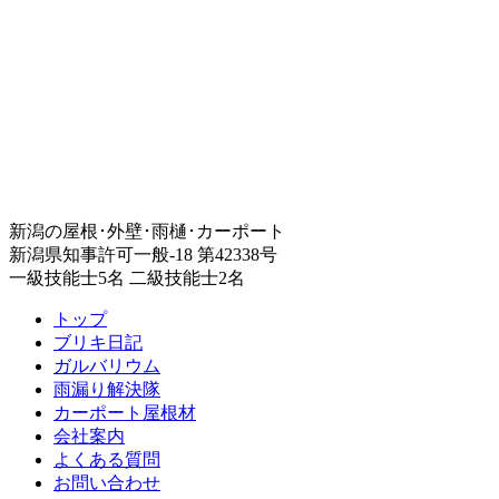
新潟の屋根･外壁･雨樋･カーポート
新潟県知事許可一般-18 第42338号
一級技能士5名 二級技能士2名
トップ
ブリキ日記
ガルバリウム
雨漏り解決隊
カーポート屋根材
会社案内
よくある質問
お問い合わせ