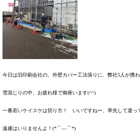
今日は旧印刷会社の、外壁カバー工法張りに、弊社5人が携
雪混じりの中、お疲れ様で御座います(^^)
一番若いケイスケは切り方！ いいですねー、率先して遣っ
遠慮はいりませんよ！(*⌒—⌒*)