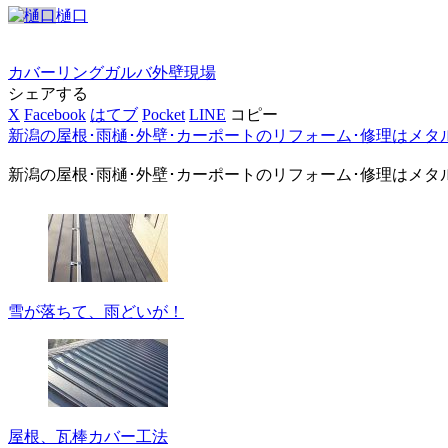
樋口
カバーリング
ガルバ
外壁
現場
シェアする
X
Facebook
はてブ
Pocket
LINE
コピー
新潟の屋根･雨樋･外壁･カーポートのリフォーム･修理はメタ
新潟の屋根･雨樋･外壁･カーポートのリフォーム･修理はメタ
雪が落ちて、雨どいが！
屋根、瓦棒カバー工法