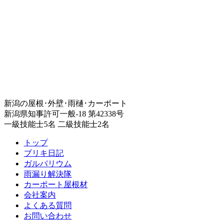
新潟の屋根･外壁･雨樋･カーポート
新潟県知事許可一般-18 第42338号
一級技能士5名 二級技能士2名
トップ
ブリキ日記
ガルバリウム
雨漏り解決隊
カーポート屋根材
会社案内
よくある質問
お問い合わせ