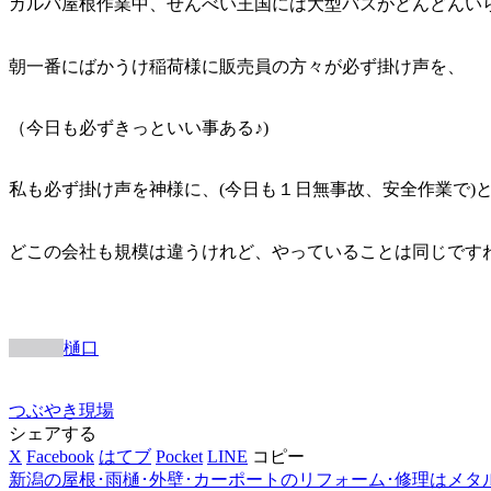
ガルバ屋根作業中、せんべい王国には大型バスがどんどんい
朝一番にばかうけ稲荷様に販売員の方々が必ず掛け声を、
（今日も必ずきっといい事ある♪)
私も必ず掛け声を神様に、(今日も１日無事故、安全作業で)
どこの会社も規模は違うけれど、やっていることは同じです
樋口
つぶやき
現場
シェアする
X
Facebook
はてブ
Pocket
LINE
コピー
新潟の屋根･雨樋･外壁･カーポートのリフォーム･修理はメタ