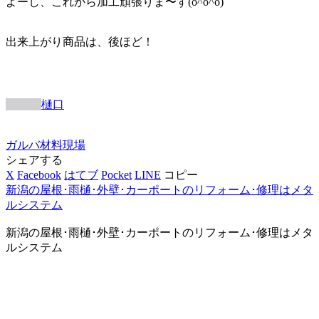
よーし、これから加工頑張りま〜す(o^o^o)
出来上がり商品は、後ほど！
樋口
ガルバ
材料
現場
シェアする
X
Facebook
はてブ
Pocket
LINE
コピー
新潟の屋根･雨樋･外壁･カーポートのリフォーム･修理はメタ
ルシステム
新潟の屋根･雨樋･外壁･カーポートのリフォーム･修理はメタ
ルシステム