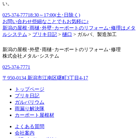
い。
025-374-7771
8:30～17:00(土･日除く)
お問い合わせ
些細なことでもお気軽に♪
新潟の屋根･雨樋･外壁･カーポートのリフォーム･修理はメタ
ルシステム
>
ブリキ日記
>
樋口
>
ガルバ、製造加工
新潟の屋根･外壁･雨樋･カーポートのリフォーム･修理
株式会社
メタル･システム
025-374-7771
〒950-0134 新潟市江南区曙町3丁目4-17
トップページ
ブリキ日記
ガルバリウム
雨漏り解決隊
カーポート屋根材
よくある質問
会社案内