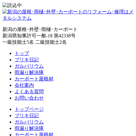
新潟の屋根･外壁･雨樋･カーポート
新潟県知事許可一般-18 第42338号
一級技能士5名 二級技能士2名
トップ
ブリキ日記
ガルバリウム
雨漏り解決隊
カーポート屋根材
会社案内
よくある質問
お問い合わせ
トップページ
ブリキ日記
ガルバリウム
雨漏り解決隊
カーポート屋根材