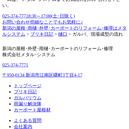
い。
025-374-7771
8:30～17:00(土･日除く)
お問い合わせ
些細なことでもお気軽に♪
新潟の屋根･雨樋･外壁･カーポートのリフォーム･修理はメタ
ルシステム
>
ブリキ日記
>
樋口
>
ガルバ、現場成型の流れ
新潟の屋根･外壁･雨樋･カーポートのリフォーム･修理
株式会社
メタル･システム
025-374-7771
〒950-0134 新潟市江南区曙町3丁目4-17
トップページ
ブリキ日記
ガルバリウム
雨漏り解決隊
カーポート屋根材
よくある質問
会社案内