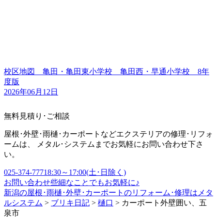
校区地図 亀田・亀田東小学校 亀田西・早通小学校 8年
度版
2026年06月12日
無料見積り･ご相談
屋根･外壁･雨樋･カーポートなどエクステリアの修理･リフォ
ームは、 メタル･システムまでお気軽にお問い合わせ下さ
い。
025-374-7771
8:30～17:00(土･日除く)
お問い合わせ
些細なことでもお気軽に♪
新潟の屋根･雨樋･外壁･カーポートのリフォーム･修理はメタ
ルシステム
>
ブリキ日記
>
樋口
>
カーポート外壁囲い、五
泉市