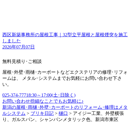
西区新築事務所の屋根工事｜32型立平屋根と屋根煙突を施工
しました
2026年07月07日
無料見積り･ご相談
屋根･外壁･雨樋･カーポートなどエクステリアの修理･リフォ
ームは、 メタル･システムまでお気軽にお問い合わせ下さ
い。
025-374-7771
8:30～17:00(土･日除く)
お問い合わせ
些細なことでもお気軽に♪
新潟の屋根･雨樋･外壁･カーポートのリフォーム･修理はメタ
ルシステム
>
ブリキ日記
>
樋口
>
アイジー工業、外壁横張
り、ガルスパン、シャンパンメタリック色、新潟市東区