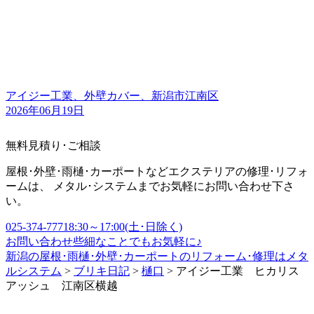
アイジー工業、外壁カバー、新潟市江南区
2026年06月19日
無料見積り･ご相談
屋根･外壁･雨樋･カーポートなどエクステリアの修理･リフォ
ームは、 メタル･システムまでお気軽にお問い合わせ下さ
い。
025-374-7771
8:30～17:00(土･日除く)
お問い合わせ
些細なことでもお気軽に♪
新潟の屋根･雨樋･外壁･カーポートのリフォーム･修理はメタ
ルシステム
>
ブリキ日記
>
樋口
>
アイジー工業 ヒカリス
アッシュ 江南区横越