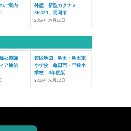
のご案内
外壁、新型カクナミ
SK333、長岡市
日
2014年09月16日
福祉協議
校区地図 亀田・亀田東
ティア通信
小学校 亀田西・早通小
学校 8年度版
日
2026年06月12日