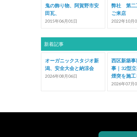
鬼の飾り物、阿賀野市安
弊社 第二
田瓦、
ご来店
2015年06月01日
2022年10月
新着記事
オーガニックスタジオ新
西区新築事
潟、安全大会と納涼会
事｜32型
煙突を施工
2026年08月06日
2026年07月