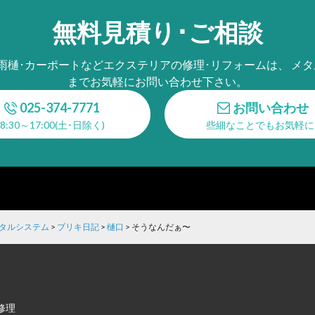
無料見積り･ご相談
･雨樋･カーポートなどエクステリアの修理･リフォームは、 メタ
までお気軽にお問い合わせ下さい。
025-374-7771
お問い合わせ
8:30～17:00(土･日除く)
些細なことでもお気軽に
メタルシステム
>
ブリキ日記
>
樋口
>
そうなんだぁ〜
修理