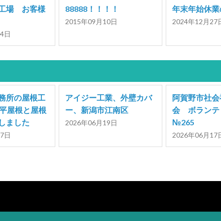
工場 お客様
88888！！！！
年末年始休業
2015年09月10日
2024年12月27
04日
務所の屋根工
アイジー工業、外壁カバ
阿賀野市社会
立平屋根と屋根
ー、新潟市江南区
会 ボラン
しました
№265
2026年06月19日
07日
2026年06月17