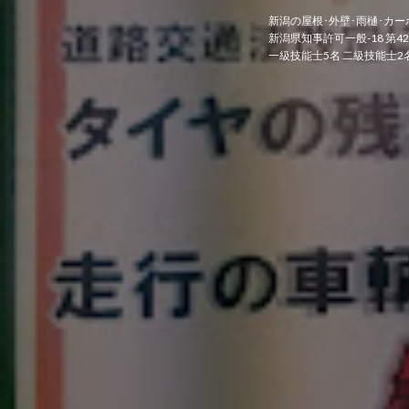
新潟の屋根･外壁･雨樋･カー
新潟県知事許可一般-18 第42
一級技能士5名 二級技能士2