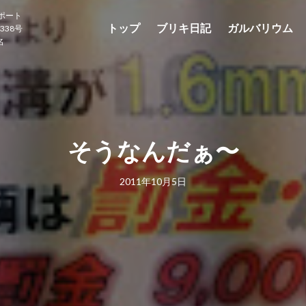
ポート
トップ
ブリキ日記
ガルバリウム
338号
名
そうなんだぁ〜
2011年10月5日