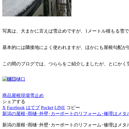
写真は、大まかに言えば雪止めですが、1メートル積もる雪
基本的には隣接地によく使われますが、ほかにも屋根勾配が
この間のブログでは、つららをご紹介しましたが、とにかく
樋口
商品
屋根
現場
雪止め
シェアする
X
Facebook
はてブ
Pocket
LINE
コピー
新潟の屋根･雨樋･外壁･カーポートのリフォーム･修理はメタ
新潟の屋根･雨樋･外壁･カーポートのリフォーム･修理はメタ