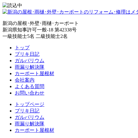
新潟の屋根･外壁･雨樋･カーポート
新潟県知事許可一般-18 第42338号
一級技能士5名 二級技能士2名
トップ
ブリキ日記
ガルバリウム
雨漏り解決隊
カーポート屋根材
会社案内
よくある質問
お問い合わせ
トップページ
ブリキ日記
ガルバリウム
雨漏り解決隊
カーポート屋根材