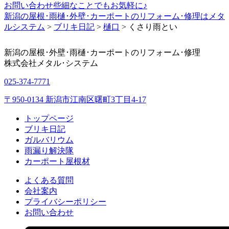
お問い合わせ
些細なことでもお気軽に♪
新潟の屋根･雨樋･外壁･カーポートのリフォーム･修理はメタ
ルシステム
>
ブリキ日記
>
樋口
>
くさり雨とい
新潟の屋根･外壁･雨樋･カーポートのリフォーム･修理
株式会社
メタル･システム
025-374-7771
〒950-0134 新潟市江南区曙町3丁目4-17
トップページ
ブリキ日記
ガルバリウム
雨漏り解決隊
カーポート屋根材
よくある質問
会社案内
プライバシーポリシー
お問い合わせ