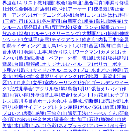
界遺産
1
キリスト教
1
鎖国
1
教会
1
新年度
1
集合写真
1
雨漏り修理
1
日鉄住金鋼板
1
商店街
1
買い物
1
アーケード
1
棟換気
1
雪止金
具 アングル
1
ガーデニング
1
杉板
1
台所
1
コンロ
1
油はね
1
料理
1
玉置浩司
1
EXILE
1
谷村新司
1
白新商会
1
粗品
1
御礼
1
贈答品
1
サ
ンルーム
1
新発田市
1
黒
1
専門学校
1
昼食
1
ランチ
1
屋根カバー
1
飲み会
1
焼肉
1
ホルモン
1
クリーニング
1
大型雨どい
1
軒樋
1
伸縮
ソケット
1
立継手
1
豪雪
1
テイクアウト
1
飲食店
1
内装工事
1
金属
断熱サイディング
1
渡り鳥
1
ペット
1
犬
1
猫
1
西区
1
瓢湖
1
白鳥
1
土
台水切り
1
雨漏り工事
1
明かり取り
1
ワークマン
1
カメダ
1
おせ
んべい
1
亀田縞
1
折板 ペフ付 外壁 雪
1
風
1
天候
1
坂井建設
1
猛暑
1
台風
1
警報級
1
オリジナル
1
ハイルーフ
1
ポリカーボネー
ト明かり取り
1
サイドパネル
1
ニスク
1
プロ
1
あまどい
1
神島
1
五
泉市
1
神島化学
1
金属製サイディング
1
住宅地図 新潟市江南
区
1
NTT
1
東京
1
立平
1
室内シーリング
1
紹介
1
ゴールデンウイー
ク
1
完成見学会
1
アクリル板
1
鳩
1
鳥類
1
明り
1
張替え
1
ハシゴ作
業
1
お買い得
1
外壁張替工事
1
取合
1
セメント
1
お花見
1
女子プロ
レス
1
西川多目的ホール大会
1
中古機械
1
切断機
1
販売
1
お庭
1
水
廻り
1
樹脂サイディング
1
トタン屋根
1
ガルバSGL
1
縦葺
1
運動
1
プロレス
1
表彰
1
感謝
1
三協立山
1
通気工法
1
てっぺんくん
1
研修
会
1
瓦
1
お散歩
1
板金笠木
1
講演会
1
木
1
加工
1
石綿
1
勉強会
1
自然
災害
1
木目調
1
もみじ
1
色彩
1
ネオブラック
1
アパート
1
吊り子
1