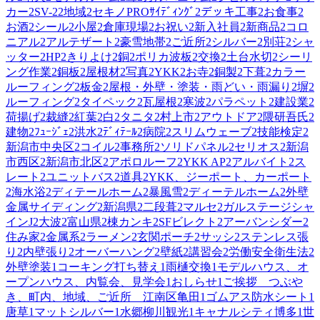
カー
2
SV-2
2
地域
2
セキノPROｻｲﾃﾞｨﾝｸﾞ
2
デッキ工事
2
お食事
2
お酒
2
シール
2
小屋
2
倉庫現場
2
お祝い
2
新入社員
2
新商品
2
コロ
ニアル
2
アルテザート
2
豪雪地帯
2
ご近所
2
シルバー
2
別荘
2
シャ
ッター
2
HP
2
きりよけ
2
銅
2
ポリカ波板
2
交換
2
土台水切
2
シーリ
ング作業
2
銅板
2
屋根材
2
写真
2
YKK
2
お寺
2
銅製
2
下葺
2
カラー
ルーフィング
2
板金
2
屋根・外壁・塗装・雨どい・雨漏り
2
塀
2
ルーフィング
2
タイペック
2
瓦屋根
2
寒波
2
パラペット
2
建設業
2
荷揚げ
2
裁縫
2
紅葉
2
白
2
タニタ
2
村上市
2
アウトドア
2
隈研吾氏
2
建物
2
ﾌｭｰｼﾞｪ
2
洪水
2
ﾃﾞｨﾃｰﾙ
2
病院
2
スリムウェーブ
2
技能検定
2
新潟市中央区
2
コイル
2
事務所
2
ソリドパネル
2
セリオス
2
新潟
市西区
2
新潟市北区
2
アポロルーフ
2
YKK AP
2
アルバイト
2
ス
レート
2
ユニットバス
2
道具
2
YKK、ジーポート、カーポート
2
海水浴
2
ディテールホーム
2
暴風雪
2
ディーテルホーム
2
外壁
金属サイディング
2
新潟県
2
二段葺
2
マルセ
2
ガルステージシャ
インJ
2
大波
2
富山県
2
棟カンキ
2
SFビレクト
2
アーバンシダー
2
住み家
2
金属系
2
ラーメン
2
玄関ポーチ
2
サッシ
2
ステンレス張
り
2
内壁張り
2
オーバーハング
2
壁紙
2
講習会
2
労働安全衛生法
2
外壁塗装
1
コーキング打ち替え
1
雨樋交換
1
モデルハウス、オ
ープンハウス、内覧会、見学会
1
おしらせ
1
ご挨拶 つぶや
き、町内、地域、ご近所 江南区亀田
1
ゴムアス防水シート
1
唐草
1
マットシルバー
1
水郷柳川観光
1
キャナルシティ博多
1
世