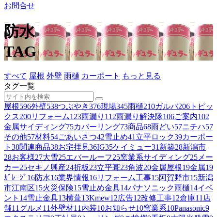
お問合せ
防水
TAG
すべて
屋根
外壁
雨樋
カーポート
もっと見る
タグ一覧
屋根
596
外壁
538
つぶやき
376
現場
345
雨樋
210
ガルバ
206
トピッ
クス
200
リフォーム
123
雨漏り
112
雨漏り解決隊
106
ご案内
102
金属サイディング
75
カバーリング
73
商品
68
雨どい
57
ニチハ
57
その他
57
材料
54
ごあいさつ
42
雪止め
41
立平ロック
39
カーポー
ト
38
関連商品
38
お宅拝見
36
IG
35
ケイミュー
31
新築
28
新潟市
28
お客様
27
大雪
25
エバールーフ
25
窯業系サイディング
25
メー
カー
25
セキノ興産
24
折板
23
立平葺
23
角波
20
金属屋根
19
金属
19
ｶﾞﾚｰｼﾞ
16
防水
16
業界情報
16
リフォーム工事
15
阿賀野市
15
新潟
市江南区
15
火災保険
15
雪止め金具
14
パナソニック雨樋
14
イベ
ント
14
雪止金具
13
横葺
13
Kmew
12
広告
12
改修工事
12
倉庫
11
店
舗
11
グルメ
11
外壁材
11
内装
10
お知らせ
10
窯業系
10
Panasonic
9