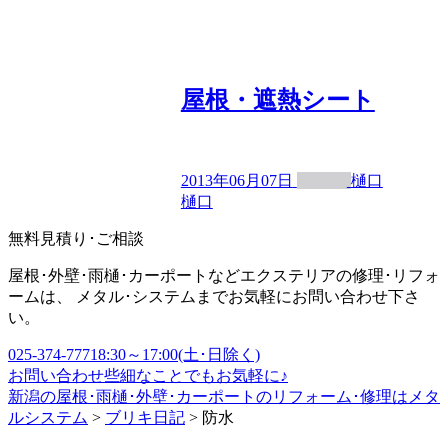
屋根・遮熱シート
2013年06月07日
樋口
樋口
無料見積り･ご相談
屋根･外壁･雨樋･カーポートなどエクステリアの修理･リフォ
ームは、 メタル･システムまでお気軽にお問い合わせ下さ
い。
025-374-7771
8:30～17:00(土･日除く)
お問い合わせ
些細なことでもお気軽に♪
新潟の屋根･雨樋･外壁･カーポートのリフォーム･修理はメタ
ルシステム
>
ブリキ日記
>
防水