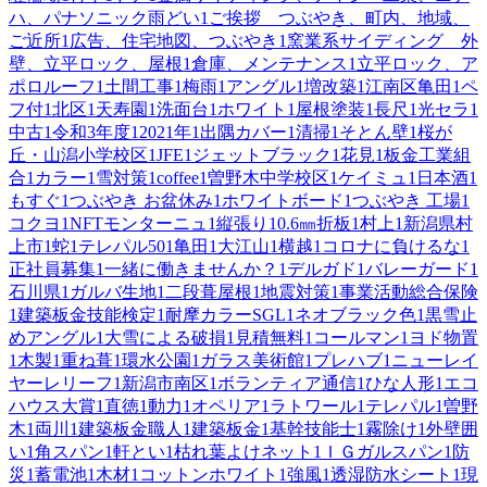
ハ、パナソニック雨どい
1
ご挨拶 つぶやき、町内、地域、
ご近所
1
広告、住宅地図、つぶやき
1
窯業系サイディング 外
壁、立平ロック、屋根
1
倉庫、メンテナンス
1
立平ロック、ア
ポロルーフ
1
土間工事
1
梅雨
1
アングル
1
増改築
1
江南区亀田
1
ペ
フ付
1
北区
1
天寿園
1
洗面台
1
ホワイト
1
屋根塗装
1
長尺
1
光セラ
1
中古
1
令和3年度
1
2021年
1
出隅カバー
1
清掃
1
そとん壁
1
桜が
丘・山潟小学校区
1
JFE
1
ジェットブラック
1
花見
1
板金工業組
合
1
カラー
1
雪対策
1
coffee
1
曽野木中学校区
1
ケイミュ
1
日本酒
1
もすぐ
1
つぶやき お盆休み
1
ホワイトボード
1
つぶやき 工場
1
コクヨ
1
NFTモンターニュ
1
縦張り
1
0.6㎜折板
1
村上
1
新潟県村
上市
1
蛇
1
テレパル50
1
亀田
1
大江山
1
横越
1
コロナに負けるな
1
正社員募集
1
一緒に働きませんか？
1
デルガド
1
バレーガード
1
石川県
1
ガルバ生地
1
二段葺屋根
1
地震対策
1
事業活動総合保険
1
建築板金技能検定
1
耐摩カラーSGL
1
ネオブラック色
1
黒雪止
めアングル
1
大雪による破損
1
見積無料
1
コールマン
1
ヨド物置
1
木製
1
重ね葺
1
環水公園
1
ガラス美術館
1
プレハブ
1
ニューレイ
ヤーレリーフ
1
新潟市南区
1
ボランティア通信
1
ひな人形
1
エコ
ハウス大賞
1
直徳
1
動力
1
オペリア
1
ラトワール
1
テレパル
1
曽野
木
1
両川
1
建築板金職人
1
建築板金
1
基幹技能士
1
霧除け
1
外壁囲
い
1
角スパン
1
軒とい
1
枯れ葉よけネット
1
ＩＧガルスパン
1
防
災
1
蓄電池
1
木材
1
コットンホワイト
1
強風
1
透湿防水シート
1
現