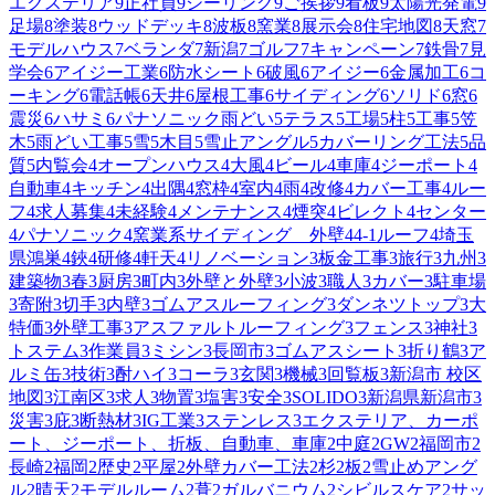
エクステリア
9
正社員
9
シーリング
9
ご挨拶
9
看板
9
太陽光発電
9
足場
8
塗装
8
ウッドデッキ
8
波板
8
窯業
8
展示会
8
住宅地図
8
天窓
7
モデルハウス
7
ベランダ
7
新潟
7
ゴルフ
7
キャンペーン
7
鉄骨
7
見
学会
6
アイジー工業
6
防水シート
6
破風
6
アイジー
6
金属加工
6
コ
ーキング
6
電話帳
6
天井
6
屋根工事
6
サイディング
6
ソリド
6
窓
6
震災
6
ハサミ
6
パナソニック雨どい
5
テラス
5
工場
5
柱
5
工事
5
笠
木
5
雨どい工事
5
雪
5
木目
5
雪止アングル
5
カバーリング工法
5
品
質
5
内覧会
4
オープンハウス
4
大風
4
ビール
4
車庫
4
ジーポート
4
自動車
4
キッチン
4
出隅
4
窓枠
4
室内
4
雨
4
改修
4
カバー工事
4
ルー
フ
4
求人募集
4
未経験
4
メンテナンス
4
煙突
4
ビレクト
4
センター
4
パナソニック
4
窯業系サイディング 外壁
4
4-1ルーフ
4
埼玉
県鴻巣
4
鋏
4
研修
4
軒天
4
リノベーション
3
板金工事
3
旅行
3
九州
3
建築物
3
春
3
厨房
3
町内
3
外壁と外壁
3
小波
3
職人
3
カバー
3
駐車場
3
寄附
3
切手
3
内壁
3
ゴムアスルーフィング
3
ダンネツトップ
3
大
特価
3
外壁工事
3
アスファルトルーフィング
3
フェンス
3
神社
3
トステム
3
作業員
3
ミシン
3
長岡市
3
ゴムアスシート
3
折り鶴
3
ア
ルミ缶
3
技術
3
酎ハイ
3
コーラ
3
玄関
3
機械
3
回覧板
3
新潟市 校区
地図
3
江南区
3
求人
3
物置
3
塩害
3
安全
3
SOLIDO
3
新潟県新潟市
3
災害
3
庇
3
断熱材
3
IG工業
3
ステンレス
3
エクステリア、カーポ
ート、ジーポート、折板、自動車、車庫
2
中庭
2
GW
2
福岡市
2
長崎
2
福岡
2
歴史
2
平屋
2
外壁カバー工法
2
杉
2
板
2
雪止めアング
ル
2
晴天
2
モデルルーム
2
葺
2
ガルバニウム
2
シビルスケア
2
サッ