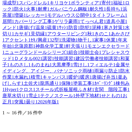
場成型
1
スパンドレル
1
キリヨケ
1
ボランティア
1
寄付
1
福祉
1
ロ
ック
1
防火
1
火事
1
耐摩
1
ガルバニウム鋼板
1
耐久性
1
長持ち
1
浜
茶屋
1
増築
1
レッカー
1
モデルハウス公開中
1
タイトフレーム
1
居間
1
カバーリング工事
1
ゲリラ豪雨
1
てっぺん君
1
道具小屋
1
メンド
1
唐揚げ
1
温泉
1
硫黄
1
ｻｯｼ
1
防音
1
防犯
1
泥棒
1
寒さ対策
1
水
切り
1
カサギ
1
見切縁
1
アウターリビング
1
秋
1
きのこ
1
あかさび
1
アクセント
1
ｾｷﾉ興産
1
32型
1
洗濯物
1
物干し
1
家事
1
休業
1
年末
年始
1
北蒲原郡
1
神島化学工業
1
軒天張り
1
モエンエクセラード
1
ニューグランドールシリーズ
1
組合
1
技能士会
1
プレシャスウ
ッド
1
Ｄメタル002
1
講習
1
技能講習
1
建設労働者技能講習
1
和菓
子
1
ものさし
1
ものまね
1
大黒摩季
1
雪けし
1
フィエルテ
1
金属サ
イディング、アイジー、パナソニック雨樋
1
雨漏り防止
1
防水
作業
1
水漏れ
1
積雪
1
キャンパス
1
暖炉
1
暖房
1
唐揚げ弁当
1
釜あ
げしらす
1
土佐犬
1
龍馬通り
1
保険
1
塗装工事
1
ｶﾊﾞｰﾘﾝｸﾞ
1
棟包み
1
Hyper
1
クロス
1
スチール式折板屋根ふき材
1
玄関 階段工事
1
唐草水切り
1
雪止
1
テクノスクール
1
外壁下地材
1
せともの
1
お
正月
1
突風
1
曇り
1
2026年版
1
1 ～ 16 件／16 件中