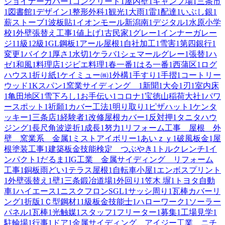
ジョイナーカバー
1
コンクリート
1
屋内壁
1
キャンプ場
1
三条市
1
図書館
1
デザイン
1
整形外科
1
観光
1
大雨
1
雷
1
配達
1
いぶし銀
1
薪ストーブ
1
波板貼
1
イオンモール新潟南
1
デジタル
1
水原小学
校
1
外壁張替え工事
1
値上げ
1
古民家
1
グレー
1
インナーガレー
ジ
1
1級
1
2級
1
GL鋼板
1
アール屋根
1
自社加工
1
雪害
1
第四銀行
1
変更
1
バイク
1
厚さ
1
水切
1
ケラバ
1
シェマールグレー
1
張替
1
ハ
ゼ
1
和風
1
料理店
1
ジビエ料理
1
春一番
1
はる一番
1
西蒲区
1
ログ
ハウス
1
折り紙
1
ケイミュー㈱
1
外構
1
手すり
1
手摺
1
コートリー
ウッド
1
Kスパン
1
窯業サイディング
1
新聞
1
大会
1
刃
1
室内床
1
亀田地区
1
雪下ろし
1
お手伝い
1
コロナ
1
宝徳山稲荷大社
1
パワ
ースポット
1
祈願
1
カバー工法
1
明り取り
1
ピザハット
1
ケンタ
ッキー
1
三条店
1
経験者
1
改修屋根カバー
1
反対押
1
タニタハウ
ジング
1
長尺角波逆折
1
成長
1
努力
1
リフォーム工事 屋根 外
壁 窯業系 金属
1
ミストアイボリー
1
あいｚｙ
1
破風板金
1
屋
根塗装工事
1
建築板金技能検定 つぶやき
1
トルクレンチ
1
イ
ンパクト
1
だるま
1
IG工業 金属サイディング リフォーム
工事
1
銅板雨どい
1
テラス屋根
1
自転車小屋
1
エンボスプリント
1
外壁張替え
1
壁
1
三条鍛冶道場
1
外回り
1
笠木 塀
1
トヨタ自動
車
1
ハイエース
1
ニスクフロンSGL
1
サッシ周り
1
瓦棒カバーリ
ング
1
折版
1
Ｃ型鋼材
1
1級板金技能士
1
ハローワーク
1
ソーラー
パネル
1
瓦棒
1
光触媒
1
スタッフ
1
フリーター
1
募集
1
工場見学
1
駐輪場
1
行事
1
ドア
1
金属サイディング、アイジー工業、ニチ