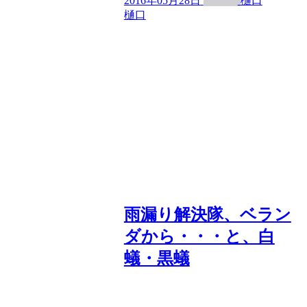
2016年05月28日
樋口
樋口
雨漏り解決隊、ベラン
ダから・・・と、白
蟻・黒蟻