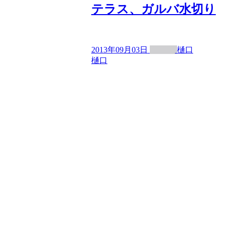
テラス、ガルバ水切り
2013年09月03日
樋口
樋口