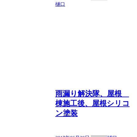
樋口
雨漏り解決隊、屋根
棟施工後、屋根シリコ
ン塗装