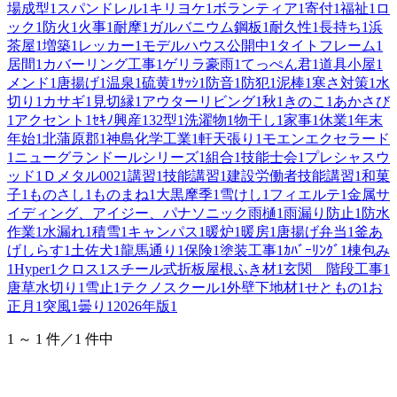
場成型
1
スパンドレル
1
キリヨケ
1
ボランティア
1
寄付
1
福祉
1
ロ
ック
1
防火
1
火事
1
耐摩
1
ガルバニウム鋼板
1
耐久性
1
長持ち
1
浜
茶屋
1
増築
1
レッカー
1
モデルハウス公開中
1
タイトフレーム
1
居間
1
カバーリング工事
1
ゲリラ豪雨
1
てっぺん君
1
道具小屋
1
メンド
1
唐揚げ
1
温泉
1
硫黄
1
ｻｯｼ
1
防音
1
防犯
1
泥棒
1
寒さ対策
1
水
切り
1
カサギ
1
見切縁
1
アウターリビング
1
秋
1
きのこ
1
あかさび
1
アクセント
1
ｾｷﾉ興産
1
32型
1
洗濯物
1
物干し
1
家事
1
休業
1
年末
年始
1
北蒲原郡
1
神島化学工業
1
軒天張り
1
モエンエクセラード
1
ニューグランドールシリーズ
1
組合
1
技能士会
1
プレシャスウ
ッド
1
Ｄメタル002
1
講習
1
技能講習
1
建設労働者技能講習
1
和菓
子
1
ものさし
1
ものまね
1
大黒摩季
1
雪けし
1
フィエルテ
1
金属サ
イディング、アイジー、パナソニック雨樋
1
雨漏り防止
1
防水
作業
1
水漏れ
1
積雪
1
キャンパス
1
暖炉
1
暖房
1
唐揚げ弁当
1
釜あ
げしらす
1
土佐犬
1
龍馬通り
1
保険
1
塗装工事
1
ｶﾊﾞｰﾘﾝｸﾞ
1
棟包み
1
Hyper
1
クロス
1
スチール式折板屋根ふき材
1
玄関 階段工事
1
唐草水切り
1
雪止
1
テクノスクール
1
外壁下地材
1
せともの
1
お
正月
1
突風
1
曇り
1
2026年版
1
1 ～ 1 件／1 件中