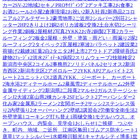
カー
2
SV-2
2
地域
2
セキノPROｻｲﾃﾞｨﾝｸﾞ
2
デッキ工事
2
お食事
2
お酒
2
シール
2
小屋
2
倉庫現場
2
お祝い
2
新入社員
2
新商品
2
コロ
ニアル
2
アルテザート
2
豪雪地帯
2
ご近所
2
シルバー
2
別荘
2
シャ
ッター
2
HP
2
きりよけ
2
銅
2
ポリカ波板
2
交換
2
土台水切
2
シーリ
ング作業
2
銅板
2
屋根材
2
写真
2
YKK
2
お寺
2
銅製
2
下葺
2
カラー
ルーフィング
2
板金
2
屋根・外壁・塗装・雨どい・雨漏り
2
塀
2
ルーフィング
2
タイペック
2
瓦屋根
2
寒波
2
パラペット
2
建設業
2
荷揚げ
2
裁縫
2
紅葉
2
白
2
タニタ
2
村上市
2
アウトドア
2
隈研吾氏
2
建物
2
ﾌｭｰｼﾞｪ
2
洪水
2
ﾃﾞｨﾃｰﾙ
2
病院
2
スリムウェーブ
2
技能検定
2
新潟市中央区
2
コイル
2
事務所
2
ソリドパネル
2
セリオス
2
新潟
市西区
2
新潟市北区
2
アポロルーフ
2
YKK AP
2
アルバイト
2
ス
レート
2
ユニットバス
2
道具
2
YKK、ジーポート、カーポート
2
海水浴
2
ディテールホーム
2
暴風雪
2
ディーテルホーム
2
外壁
金属サイディング
2
新潟県
2
二段葺
2
マルセ
2
ガルステージシャ
インJ
2
大波
2
富山県
2
棟カンキ
2
SFビレクト
2
アーバンシダー
2
住み家
2
金属系
2
ラーメン
2
玄関ポーチ
2
サッシ
2
ステンレス張
り
2
内壁張り
2
オーバーハング
2
壁紙
2
講習会
2
労働安全衛生法
2
外壁塗装
1
コーキング打ち替え
1
雨樋交換
1
モデルハウス、オ
ープンハウス、内覧会、見学会
1
おしらせ
1
ご挨拶 つぶや
き、町内、地域、ご近所 江南区亀田
1
ゴムアス防水シート
1
唐草
1
マットシルバー
1
水郷柳川観光
1
キャナルシティ博多
1
世