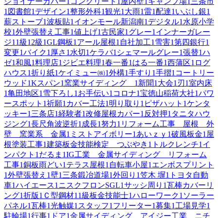
ジョイナーカバー
1
コンクリート
1
屋内壁
1
キャンプ場
1
三条市
1
図書館
1
デザイン
1
整形外科
1
観光
1
大雨
1
雷
1
配達
1
いぶし銀
1
薪ストーブ
1
波板貼
1
イオンモール新潟南
1
デジタル
1
水原小学
校
1
外壁張替え工事
1
値上げ
1
古民家
1
グレー
1
インナーガレー
ジ
1
1級
1
2級
1
GL鋼板
1
アール屋根
1
自社加工
1
雪害
1
第四銀行
1
変更
1
バイク
1
厚さ
1
水切
1
ケラバ
1
シェマールグレー
1
張替
1
ハ
ゼ
1
和風
1
料理店
1
ジビエ料理
1
春一番
1
はる一番
1
西蒲区
1
ログ
ハウス
1
折り紙
1
ケイミュー㈱
1
外構
1
手すり
1
手摺
1
コートリー
ウッド
1
Kスパン
1
窯業サイディング
1
新聞
1
大会
1
刃
1
室内床
1
亀田地区
1
雪下ろし
1
お手伝い
1
コロナ
1
宝徳山稲荷大社
1
パワ
ースポット
1
祈願
1
カバー工法
1
明り取り
1
ピザハット
1
ケンタ
ッキー
1
三条店
1
経験者
1
改修屋根カバー
1
反対押
1
タニタハウ
ジング
1
長尺角波逆折
1
成長
1
努力
1
リフォーム工事 屋根 外
壁 窯業系 金属
1
ミストアイボリー
1
あいｚｙ
1
破風板金
1
屋
根塗装工事
1
建築板金技能検定 つぶやき
1
トルクレンチ
1
イ
ンパクト
1
だるま
1
IG工業 金属サイディング リフォーム
工事
1
銅板雨どい
1
テラス屋根
1
自転車小屋
1
エンボスプリント
1
外壁張替え
1
壁
1
三条鍛冶道場
1
外回り
1
笠木 塀
1
トヨタ自動
車
1
ハイエース
1
ニスクフロンSGL
1
サッシ周り
1
瓦棒カバーリ
ング
1
折版
1
Ｃ型鋼材
1
1級板金技能士
1
ハローワーク
1
ソーラー
パネル
1
瓦棒
1
光触媒
1
スタッフ
1
フリーター
1
募集
1
工場見学
1
駐輪場
1
行事
1
ドア
1
金属サイディング、アイジー工業、ニチ