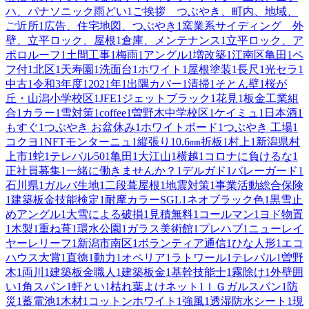
ハ、パナソニック雨どい
1
ご挨拶 つぶやき、町内、地域、
ご近所
1
広告、住宅地図、つぶやき
1
窯業系サイディング 外
壁、立平ロック、屋根
1
倉庫、メンテナンス
1
立平ロック、ア
ポロルーフ
1
土間工事
1
梅雨
1
アングル
1
増改築
1
江南区亀田
1
ペ
フ付
1
北区
1
天寿園
1
洗面台
1
ホワイト
1
屋根塗装
1
長尺
1
光セラ
1
中古
1
令和3年度
1
2021年
1
出隅カバー
1
清掃
1
そとん壁
1
桜が
丘・山潟小学校区
1
JFE
1
ジェットブラック
1
花見
1
板金工業組
合
1
カラー
1
雪対策
1
coffee
1
曽野木中学校区
1
ケイミュ
1
日本酒
1
もすぐ
1
つぶやき お盆休み
1
ホワイトボード
1
つぶやき 工場
1
コクヨ
1
NFTモンターニュ
1
縦張り
1
0.6㎜折板
1
村上
1
新潟県村
上市
1
蛇
1
テレパル50
1
亀田
1
大江山
1
横越
1
コロナに負けるな
1
正社員募集
1
一緒に働きませんか？
1
デルガド
1
バレーガード
1
石川県
1
ガルバ生地
1
二段葺屋根
1
地震対策
1
事業活動総合保険
1
建築板金技能検定
1
耐摩カラーSGL
1
ネオブラック色
1
黒雪止
めアングル
1
大雪による破損
1
見積無料
1
コールマン
1
ヨド物置
1
木製
1
重ね葺
1
環水公園
1
ガラス美術館
1
プレハブ
1
ニューレイ
ヤーレリーフ
1
新潟市南区
1
ボランティア通信
1
ひな人形
1
エコ
ハウス大賞
1
直徳
1
動力
1
オペリア
1
ラトワール
1
テレパル
1
曽野
木
1
両川
1
建築板金職人
1
建築板金
1
基幹技能士
1
霧除け
1
外壁囲
い
1
角スパン
1
軒とい
1
枯れ葉よけネット
1
ＩＧガルスパン
1
防
災
1
蓄電池
1
木材
1
コットンホワイト
1
強風
1
透湿防水シート
1
現