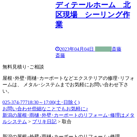
ディテールホーム 北
区現場 シーリング作
業
2023年04月04日
斎藤
斎藤
無料見積り･ご相談
屋根･外壁･雨樋･カーポートなどエクステリアの修理･リフォ
ームは、 メタル･システムまでお気軽にお問い合わせ下さ
い。
025-374-7771
8:30～17:00(土･日除く)
お問い合わせ
些細なことでもお気軽に♪
新潟の屋根･雨樋･外壁･カーポートのリフォーム･修理はメタ
ルシステム
>
ブリキ日記
>
取合
新潟の屋根･外壁･雨樋･カーポートのリフォーム･修理