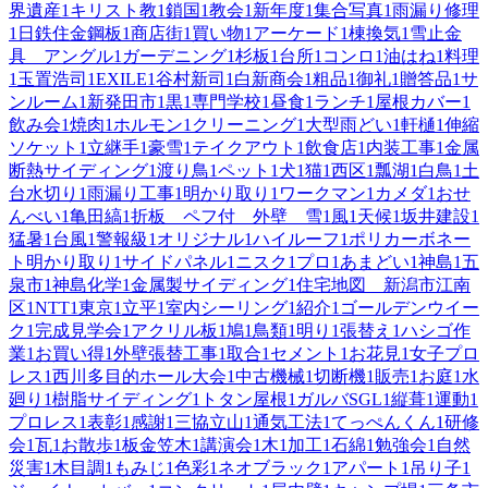
界遺産
1
キリスト教
1
鎖国
1
教会
1
新年度
1
集合写真
1
雨漏り修理
1
日鉄住金鋼板
1
商店街
1
買い物
1
アーケード
1
棟換気
1
雪止金
具 アングル
1
ガーデニング
1
杉板
1
台所
1
コンロ
1
油はね
1
料理
1
玉置浩司
1
EXILE
1
谷村新司
1
白新商会
1
粗品
1
御礼
1
贈答品
1
サ
ンルーム
1
新発田市
1
黒
1
専門学校
1
昼食
1
ランチ
1
屋根カバー
1
飲み会
1
焼肉
1
ホルモン
1
クリーニング
1
大型雨どい
1
軒樋
1
伸縮
ソケット
1
立継手
1
豪雪
1
テイクアウト
1
飲食店
1
内装工事
1
金属
断熱サイディング
1
渡り鳥
1
ペット
1
犬
1
猫
1
西区
1
瓢湖
1
白鳥
1
土
台水切り
1
雨漏り工事
1
明かり取り
1
ワークマン
1
カメダ
1
おせ
んべい
1
亀田縞
1
折板 ペフ付 外壁 雪
1
風
1
天候
1
坂井建設
1
猛暑
1
台風
1
警報級
1
オリジナル
1
ハイルーフ
1
ポリカーボネー
ト明かり取り
1
サイドパネル
1
ニスク
1
プロ
1
あまどい
1
神島
1
五
泉市
1
神島化学
1
金属製サイディング
1
住宅地図 新潟市江南
区
1
NTT
1
東京
1
立平
1
室内シーリング
1
紹介
1
ゴールデンウイー
ク
1
完成見学会
1
アクリル板
1
鳩
1
鳥類
1
明り
1
張替え
1
ハシゴ作
業
1
お買い得
1
外壁張替工事
1
取合
1
セメント
1
お花見
1
女子プロ
レス
1
西川多目的ホール大会
1
中古機械
1
切断機
1
販売
1
お庭
1
水
廻り
1
樹脂サイディング
1
トタン屋根
1
ガルバSGL
1
縦葺
1
運動
1
プロレス
1
表彰
1
感謝
1
三協立山
1
通気工法
1
てっぺんくん
1
研修
会
1
瓦
1
お散歩
1
板金笠木
1
講演会
1
木
1
加工
1
石綿
1
勉強会
1
自然
災害
1
木目調
1
もみじ
1
色彩
1
ネオブラック
1
アパート
1
吊り子
1