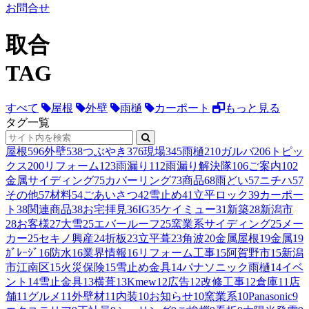
お問合せ
取合
TAG
すべて
屋根
外壁
雨樋
カーポート
もっと見る
タグ一覧
屋根
596
外壁
538
つぶやき
376
現場
345
雨樋
210
ガルバ
206
トピッ
クス
200
リフォーム
123
雨漏り
112
雨漏り解決隊
106
ご案内
102
金属サイディング
75
カバーリング
73
商品
68
雨どい
57
ニチハ
57
その他
57
材料
54
ごあいさつ
42
雪止め
41
立平ロック
39
カーポー
ト
38
関連商品
38
お宅拝見
36
IG
35
ケイミュー
31
新築
28
新潟市
28
お客様
27
大雪
25
エバールーフ
25
窯業系サイディング
25
メー
カー
25
セキノ興産
24
折板
23
立平葺
23
角波
20
金属屋根
19
金属
19
ｶﾞﾚｰｼﾞ
16
防水
16
業界情報
16
リフォーム工事
15
阿賀野市
15
新潟
市江南区
15
火災保険
15
雪止め金具
14
パナソニック雨樋
14
イベ
ント
14
雪止金具
13
横葺
13
Kmew
12
広告
12
改修工事
12
倉庫
11
店
舗
11
グルメ
11
外壁材
11
内装
10
お知らせ
10
窯業系
10
Panasonic
9