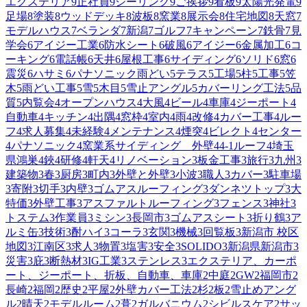
エクステリア
9
正社員
9
シーリング
9
ご挨拶
9
看板
9
太陽光発電
9
足場
8
塗装
8
ウッドデッキ
8
波板
8
窯業
8
展示会
8
住宅地図
8
天窓
7
モデルハウス
7
ベランダ
7
新潟
7
ゴルフ
7
キャンペーン
7
鉄骨
7
見
学会
6
アイジー工業
6
防水シート
6
破風
6
アイジー
6
金属加工
6
コ
ーキング
6
電話帳
6
天井
6
屋根工事
6
サイディング
6
ソリド
6
窓
6
震災
6
ハサミ
6
パナソニック雨どい
5
テラス
5
工場
5
柱
5
工事
5
笠
木
5
雨どい工事
5
雪
5
木目
5
雪止アングル
5
カバーリング工法
5
品
質
5
内覧会
4
オープンハウス
4
大風
4
ビール
4
車庫
4
ジーポート
4
自動車
4
キッチン
4
出隅
4
窓枠
4
室内
4
雨
4
改修
4
カバー工事
4
ルー
フ
4
求人募集
4
未経験
4
メンテナンス
4
煙突
4
ビレクト
4
センター
4
パナソニック
4
窯業系サイディング 外壁
4
4-1ルーフ
4
埼玉
県鴻巣
4
鋏
4
研修
4
軒天
4
リノベーション
3
板金工事
3
旅行
3
九州
3
建築物
3
春
3
厨房
3
町内
3
外壁と外壁
3
小波
3
職人
3
カバー
3
駐車場
3
寄附
3
切手
3
内壁
3
ゴムアスルーフィング
3
ダンネツトップ
3
大
特価
3
外壁工事
3
アスファルトルーフィング
3
フェンス
3
神社
3
トステム
3
作業員
3
ミシン
3
長岡市
3
ゴムアスシート
3
折り鶴
3
ア
ルミ缶
3
技術
3
酎ハイ
3
コーラ
3
玄関
3
機械
3
回覧板
3
新潟市 校区
地図
3
江南区
3
求人
3
物置
3
塩害
3
安全
3
SOLIDO
3
新潟県新潟市
3
災害
3
庇
3
断熱材
3
IG工業
3
ステンレス
3
エクステリア、カーポ
ート、ジーポート、折板、自動車、車庫
2
中庭
2
GW
2
福岡市
2
長崎
2
福岡
2
歴史
2
平屋
2
外壁カバー工法
2
杉
2
板
2
雪止めアング
ル
2
晴天
2
モデルルーム
2
葺
2
ガルバニウム
2
シビルスケア
2
サッ