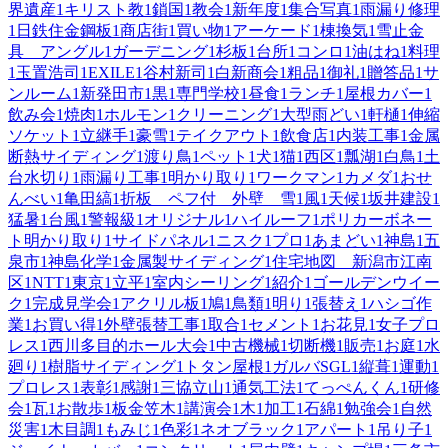
界遺産
1
キリスト教
1
鎖国
1
教会
1
新年度
1
集合写真
1
雨漏り修理
1
日鉄住金鋼板
1
商店街
1
買い物
1
アーケード
1
棟換気
1
雪止金
具 アングル
1
ガーデニング
1
杉板
1
台所
1
コンロ
1
油はね
1
料理
1
玉置浩司
1
EXILE
1
谷村新司
1
白新商会
1
粗品
1
御礼
1
贈答品
1
サ
ンルーム
1
新発田市
1
黒
1
専門学校
1
昼食
1
ランチ
1
屋根カバー
1
飲み会
1
焼肉
1
ホルモン
1
クリーニング
1
大型雨どい
1
軒樋
1
伸縮
ソケット
1
立継手
1
豪雪
1
テイクアウト
1
飲食店
1
内装工事
1
金属
断熱サイディング
1
渡り鳥
1
ペット
1
犬
1
猫
1
西区
1
瓢湖
1
白鳥
1
土
台水切り
1
雨漏り工事
1
明かり取り
1
ワークマン
1
カメダ
1
おせ
んべい
1
亀田縞
1
折板 ペフ付 外壁 雪
1
風
1
天候
1
坂井建設
1
猛暑
1
台風
1
警報級
1
オリジナル
1
ハイルーフ
1
ポリカーボネー
ト明かり取り
1
サイドパネル
1
ニスク
1
プロ
1
あまどい
1
神島
1
五
泉市
1
神島化学
1
金属製サイディング
1
住宅地図 新潟市江南
区
1
NTT
1
東京
1
立平
1
室内シーリング
1
紹介
1
ゴールデンウイー
ク
1
完成見学会
1
アクリル板
1
鳩
1
鳥類
1
明り
1
張替え
1
ハシゴ作
業
1
お買い得
1
外壁張替工事
1
取合
1
セメント
1
お花見
1
女子プロ
レス
1
西川多目的ホール大会
1
中古機械
1
切断機
1
販売
1
お庭
1
水
廻り
1
樹脂サイディング
1
トタン屋根
1
ガルバSGL
1
縦葺
1
運動
1
プロレス
1
表彰
1
感謝
1
三協立山
1
通気工法
1
てっぺんくん
1
研修
会
1
瓦
1
お散歩
1
板金笠木
1
講演会
1
木
1
加工
1
石綿
1
勉強会
1
自然
災害
1
木目調
1
もみじ
1
色彩
1
ネオブラック
1
アパート
1
吊り子
1