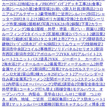
カー
2
SV-2
2
地域
2
セキノPROｻｲﾃﾞｨﾝｸﾞ
2
デッキ工事
2
お食事
2
お酒
2
シール
2
小屋
2
倉庫現場
2
お祝い
2
新入社員
2
新商品
2
コロ
ニアル
2
アルテザート
2
豪雪地帯
2
ご近所
2
シルバー
2
別荘
2
シャ
ッター
2
HP
2
きりよけ
2
銅
2
ポリカ波板
2
交換
2
土台水切
2
シーリ
ング作業
2
銅板
2
屋根材
2
写真
2
YKK
2
お寺
2
銅製
2
下葺
2
カラー
ルーフィング
2
板金
2
屋根・外壁・塗装・雨どい・雨漏り
2
塀
2
ルーフィング
2
タイペック
2
瓦屋根
2
寒波
2
パラペット
2
建設業
2
荷揚げ
2
裁縫
2
紅葉
2
白
2
タニタ
2
村上市
2
アウトドア
2
隈研吾氏
2
建物
2
ﾌｭｰｼﾞｪ
2
洪水
2
ﾃﾞｨﾃｰﾙ
2
病院
2
スリムウェーブ
2
技能検定
2
新潟市中央区
2
コイル
2
事務所
2
ソリドパネル
2
セリオス
2
新潟
市西区
2
新潟市北区
2
アポロルーフ
2
YKK AP
2
アルバイト
2
ス
レート
2
ユニットバス
2
道具
2
YKK、ジーポート、カーポート
2
海水浴
2
ディテールホーム
2
暴風雪
2
ディーテルホーム
2
外壁
金属サイディング
2
新潟県
2
二段葺
2
マルセ
2
ガルステージシャ
インJ
2
大波
2
富山県
2
棟カンキ
2
SFビレクト
2
アーバンシダー
2
住み家
2
金属系
2
ラーメン
2
玄関ポーチ
2
サッシ
2
ステンレス張
り
2
内壁張り
2
オーバーハング
2
壁紙
2
講習会
2
労働安全衛生法
2
外壁塗装
1
コーキング打ち替え
1
雨樋交換
1
モデルハウス、オ
ープンハウス、内覧会、見学会
1
おしらせ
1
ご挨拶 つぶや
き、町内、地域、ご近所 江南区亀田
1
ゴムアス防水シート
1
唐草
1
マットシルバー
1
水郷柳川観光
1
キャナルシティ博多
1
世