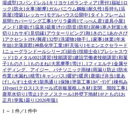
場成型
1
スパンドレル
1
キリヨケ
1
ボランティア
1
寄付
1
福祉
1
ロ
ック
1
防火
1
火事
1
耐摩
1
ガルバニウム鋼板
1
耐久性
1
長持ち
1
浜
茶屋
1
増築
1
レッカー
1
モデルハウス公開中
1
タイトフレーム
1
居間
1
カバーリング工事
1
ゲリラ豪雨
1
てっぺん君
1
道具小屋
1
メンド
1
唐揚げ
1
温泉
1
硫黄
1
ｻｯｼ
1
防音
1
防犯
1
泥棒
1
寒さ対策
1
水
切り
1
カサギ
1
見切縁
1
アウターリビング
1
秋
1
きのこ
1
あかさび
1
アクセント
1
ｾｷﾉ興産
1
32型
1
洗濯物
1
物干し
1
家事
1
休業
1
年末
年始
1
北蒲原郡
1
神島化学工業
1
軒天張り
1
モエンエクセラード
1
ニューグランドールシリーズ
1
組合
1
技能士会
1
プレシャスウ
ッド
1
Ｄメタル002
1
講習
1
技能講習
1
建設労働者技能講習
1
和菓
子
1
ものさし
1
ものまね
1
大黒摩季
1
雪けし
1
フィエルテ
1
金属サ
イディング、アイジー、パナソニック雨樋
1
雨漏り防止
1
防水
作業
1
水漏れ
1
積雪
1
キャンパス
1
暖炉
1
暖房
1
唐揚げ弁当
1
釜あ
げしらす
1
土佐犬
1
龍馬通り
1
保険
1
塗装工事
1
ｶﾊﾞｰﾘﾝｸﾞ
1
棟包み
1
Hyper
1
クロス
1
スチール式折板屋根ふき材
1
玄関 階段工事
1
唐草水切り
1
雪止
1
テクノスクール
1
外壁下地材
1
せともの
1
お
正月
1
突風
1
曇り
1
2026年版
1
1 ～ 1 件／1 件中