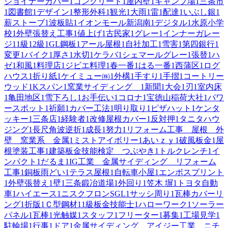
ジョイナーカバー
1
コンクリート
1
屋内壁
1
キャンプ場
1
三条市
1
図書館
1
デザイン
1
整形外科
1
観光
1
大雨
1
雷
1
配達
1
いぶし銀
1
薪ストーブ
1
波板貼
1
イオンモール新潟南
1
デジタル
1
水原小学
校
1
外壁張替え工事
1
値上げ
1
古民家
1
グレー
1
インナーガレー
ジ
1
1級
1
2級
1
GL鋼板
1
アール屋根
1
自社加工
1
雪害
1
第四銀行
1
変更
1
バイク
1
厚さ
1
水切
1
ケラバ
1
シェマールグレー
1
張替
1
ハ
ゼ
1
和風
1
料理店
1
ジビエ料理
1
春一番
1
はる一番
1
西蒲区
1
ログ
ハウス
1
折り紙
1
ケイミュー㈱
1
外構
1
手すり
1
手摺
1
コートリー
ウッド
1
Kスパン
1
窯業サイディング
1
新聞
1
大会
1
刃
1
室内床
1
亀田地区
1
雪下ろし
1
お手伝い
1
コロナ
1
宝徳山稲荷大社
1
パワ
ースポット
1
祈願
1
カバー工法
1
明り取り
1
ピザハット
1
ケンタ
ッキー
1
三条店
1
経験者
1
改修屋根カバー
1
反対押
1
タニタハウ
ジング
1
長尺角波逆折
1
成長
1
努力
1
リフォーム工事 屋根 外
壁 窯業系 金属
1
ミストアイボリー
1
あいｚｙ
1
破風板金
1
屋
根塗装工事
1
建築板金技能検定 つぶやき
1
トルクレンチ
1
イ
ンパクト
1
だるま
1
IG工業 金属サイディング リフォーム
工事
1
銅板雨どい
1
テラス屋根
1
自転車小屋
1
エンボスプリント
1
外壁張替え
1
壁
1
三条鍛冶道場
1
外回り
1
笠木 塀
1
トヨタ自動
車
1
ハイエース
1
ニスクフロンSGL
1
サッシ周り
1
瓦棒カバーリ
ング
1
折版
1
Ｃ型鋼材
1
1級板金技能士
1
ハローワーク
1
ソーラー
パネル
1
瓦棒
1
光触媒
1
スタッフ
1
フリーター
1
募集
1
工場見学
1
駐輪場
1
行事
1
ドア
1
金属サイディング、アイジー工業、ニチ