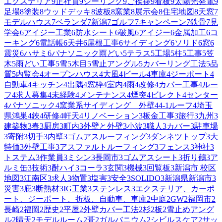
エクステリア
9
正社員
9
シーリング
9
ご挨拶
9
看板
9
太陽光発電
9
足場
8
塗装
8
ウッドデッキ
8
波板
8
窯業
8
展示会
8
住宅地図
8
天窓
7
モデルハウス
7
ベランダ
7
新潟
7
ゴルフ
7
キャンペーン
7
鉄骨
7
見
学会
6
アイジー工業
6
防水シート
6
破風
6
アイジー
6
金属加工
6
コ
ーキング
6
電話帳
6
天井
6
屋根工事
6
サイディング
6
ソリド
6
窓
6
震災
6
ハサミ
6
パナソニック雨どい
5
テラス
5
工場
5
柱
5
工事
5
笠
木
5
雨どい工事
5
雪
5
木目
5
雪止アングル
5
カバーリング工法
5
品
質
5
内覧会
4
オープンハウス
4
大風
4
ビール
4
車庫
4
ジーポート
4
自動車
4
キッチン
4
出隅
4
窓枠
4
室内
4
雨
4
改修
4
カバー工事
4
ルー
フ
4
求人募集
4
未経験
4
メンテナンス
4
煙突
4
ビレクト
4
センター
4
パナソニック
4
窯業系サイディング 外壁
4
4-1ルーフ
4
埼玉
県鴻巣
4
鋏
4
研修
4
軒天
4
リノベーション
3
板金工事
3
旅行
3
九州
3
建築物
3
春
3
厨房
3
町内
3
外壁と外壁
3
小波
3
職人
3
カバー
3
駐車場
3
寄附
3
切手
3
内壁
3
ゴムアスルーフィング
3
ダンネツトップ
3
大
特価
3
外壁工事
3
アスファルトルーフィング
3
フェンス
3
神社
3
トステム
3
作業員
3
ミシン
3
長岡市
3
ゴムアスシート
3
折り鶴
3
ア
ルミ缶
3
技術
3
酎ハイ
3
コーラ
3
玄関
3
機械
3
回覧板
3
新潟市 校区
地図
3
江南区
3
求人
3
物置
3
塩害
3
安全
3
SOLIDO
3
新潟県新潟市
3
災害
3
庇
3
断熱材
3
IG工業
3
ステンレス
3
エクステリア、カーポ
ート、ジーポート、折板、自動車、車庫
2
中庭
2
GW
2
福岡市
2
長崎
2
福岡
2
歴史
2
平屋
2
外壁カバー工法
2
杉
2
板
2
雪止めアング
ル
2
晴天
2
モデルルーム
2
葺
2
ガルバニウム
2
シビルスケア
2
サッ