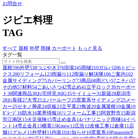
お問合せ
ジビエ料理
TAG
すべて
屋根
外壁
雨樋
カーポート
もっと見る
タグ一覧
屋根
596
外壁
538
つぶやき
376
現場
345
雨樋
210
ガルバ
206
トピッ
クス
200
リフォーム
123
雨漏り
112
雨漏り解決隊
106
ご案内
102
金属サイディング
75
カバーリング
73
商品
68
雨どい
57
ニチハ
57
その他
57
材料
54
ごあいさつ
42
雪止め
41
立平ロック
39
カーポー
ト
38
関連商品
38
お宅拝見
36
IG
35
ケイミュー
31
新築
28
新潟市
28
お客様
27
大雪
25
エバールーフ
25
窯業系サイディング
25
メー
カー
25
セキノ興産
24
折板
23
立平葺
23
角波
20
金属屋根
19
金属
19
ｶﾞﾚｰｼﾞ
16
防水
16
業界情報
16
リフォーム工事
15
阿賀野市
15
新潟
市江南区
15
火災保険
15
雪止め金具
14
パナソニック雨樋
14
イベ
ント
14
雪止金具
13
横葺
13
Kmew
12
広告
12
改修工事
12
倉庫
11
店
舗
11
グルメ
11
外壁材
11
内装
10
お知らせ
10
窯業系
10
Panasonic
9