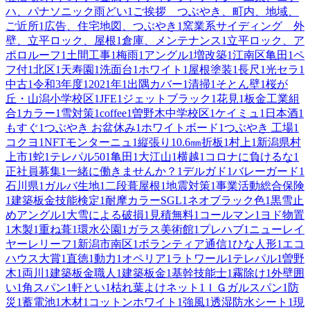
ハ、パナソニック雨どい
1
ご挨拶 つぶやき、町内、地域、
ご近所
1
広告、住宅地図、つぶやき
1
窯業系サイディング 外
壁、立平ロック、屋根
1
倉庫、メンテナンス
1
立平ロック、ア
ポロルーフ
1
土間工事
1
梅雨
1
アングル
1
増改築
1
江南区亀田
1
ペ
フ付
1
北区
1
天寿園
1
洗面台
1
ホワイト
1
屋根塗装
1
長尺
1
光セラ
1
中古
1
令和3年度
1
2021年
1
出隅カバー
1
清掃
1
そとん壁
1
桜が
丘・山潟小学校区
1
JFE
1
ジェットブラック
1
花見
1
板金工業組
合
1
カラー
1
雪対策
1
coffee
1
曽野木中学校区
1
ケイミュ
1
日本酒
1
もすぐ
1
つぶやき お盆休み
1
ホワイトボード
1
つぶやき 工場
1
コクヨ
1
NFTモンターニュ
1
縦張り
1
0.6㎜折板
1
村上
1
新潟県村
上市
1
蛇
1
テレパル50
1
亀田
1
大江山
1
横越
1
コロナに負けるな
1
正社員募集
1
一緒に働きませんか？
1
デルガド
1
バレーガード
1
石川県
1
ガルバ生地
1
二段葺屋根
1
地震対策
1
事業活動総合保険
1
建築板金技能検定
1
耐摩カラーSGL
1
ネオブラック色
1
黒雪止
めアングル
1
大雪による破損
1
見積無料
1
コールマン
1
ヨド物置
1
木製
1
重ね葺
1
環水公園
1
ガラス美術館
1
プレハブ
1
ニューレイ
ヤーレリーフ
1
新潟市南区
1
ボランティア通信
1
ひな人形
1
エコ
ハウス大賞
1
直徳
1
動力
1
オペリア
1
ラトワール
1
テレパル
1
曽野
木
1
両川
1
建築板金職人
1
建築板金
1
基幹技能士
1
霧除け
1
外壁囲
い
1
角スパン
1
軒とい
1
枯れ葉よけネット
1
ＩＧガルスパン
1
防
災
1
蓄電池
1
木材
1
コットンホワイト
1
強風
1
透湿防水シート
1
現