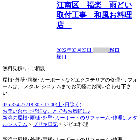
江南区 福楽 雨どい
取付工事 和風お料理
店
2022年03月23日
樋口
樋口
無料見積り･ご相談
屋根･外壁･雨樋･カーポートなどエクステリアの修理･リフォ
ームは、 メタル･システムまでお気軽にお問い合わせ下さ
い。
025-374-7771
8:30～17:00(土･日除く)
お問い合わせ
些細なことでもお気軽に♪
新潟の屋根･雨樋･外壁･カーポートのリフォーム･修理はメタ
ルシステム
>
ブリキ日記
>
ジビエ料理
新潟の屋根･外壁･雨樋･カーポートのリフォーム･修理