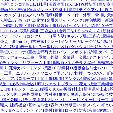
台所
1
コンロ
1
油はね
1
料理
1
玉置浩司
1
EXILE
1
谷村新司
1
白新商
型雨どい
1
軒樋
1
伸縮ソケット
1
立継手
1
豪雪
1
テイクアウト
1
飲食
ン
1
カメダ
1
おせんべい
1
亀田縞
1
折板 ペフ付 外壁 雪
1
風
1
天
い
1
神島
1
五泉市
1
神島化学
1
金属製サイディング
1
住宅地図 新潟
ゴ作業
1
お買い得
1
外壁張替工事
1
取合
1
セメント
1
お花見
1
女子プ
1
プロレス
1
表彰
1
感謝
1
三協立山
1
通気工法
1
てっぺんくん
1
研修
イナーカバー
1
コンクリート
1
屋内壁
1
キャンプ場
1
三条市
1
図書
替え工事
1
値上げ
1
古民家
1
グレー
1
インナーガレージ
1
1級
1
2級
1
ジビエ料理
1
春一番
1
はる一番
1
西蒲区
1
ログハウス
1
折り紙
1
ケイ
手伝い
1
コロナ
1
宝徳山稲荷大社
1
パワースポット
1
祈願
1
カバー
力
1
リフォーム工事 屋根 外壁 窯業系 金属
1
ミストアイボ
サイディング リフォーム工事
1
銅板雨どい
1
テラス屋根
1
自転車
周り
1
瓦棒カバーリング
1
折版
1
Ｃ型鋼材
1
1級板金技能士
1
ハロー
ー工業、ニチハ、パナソニック雨どい
1
ご挨拶 つぶやき、町
ック、アポロルーフ
1
土間工事
1
梅雨
1
アングル
1
増改築
1
江南区亀
が丘・山潟小学校区
1
JFE
1
ジェットブラック
1
花見
1
板金工業組
ヨ
1
NFTモンターニュ
1
縦張り
1
0.6㎜折板
1
村上
1
新潟県村上市
1
ルバ生地
1
二段葺屋根
1
地震対策
1
事業活動総合保険
1
建築板金技
1
環水公園
1
ガラス美術館
1
プレハブ
1
ニューレイヤーレリーフ
1
職人
1
建築板金
1
基幹技能士
1
霧除け
1
外壁囲い
1
角スパン
1
軒とい
キリヨケ
1
ボランティア
1
寄付
1
福祉
1
ロック
1
防火
1
火事
1
耐摩
1
ガ