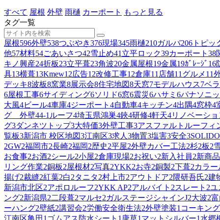
すべて
屋根
外壁
雨樋
カーポート
もっと見る
タグ一覧
屋根
596
外壁
538
つぶやき
376
現場
345
雨樋
210
ガルバ
206
トピッ
他
57
材料
54
ごあいさつ
42
雪止め
41
立平ロック
39
カーポート
38
キノ興産
24
折板
23
立平葺
23
角波
20
金属屋根
19
金属
19
ｶﾞﾚｰｼﾞ
16
具
13
横葺
13
Kmew
12
広告
12
改修工事
12
倉庫
11
店舗
11
グルメ
11
デッキ
8
波板
8
窯業
8
展示会
8
住宅地図
8
天窓
7
モデルハウス
7
ベラ
6
屋根工事
6
サイディング
6
ソリド
6
窓
6
震災
6
ハサミ
6
パナソニッ
大風
4
ビール
4
車庫
4
ジーポート
4
自動車
4
キッチン
4
出隅
4
窓枠
4
グ 外壁
4
4-1ルーフ
4
埼玉県鴻巣
4
鋏
4
研修
4
軒天
4
リノベーショ
グ
3
ダンネツトップ
3
大特価
3
外壁工事
3
アスファルトルーフィ
覧板
3
新潟市 校区地図
3
江南区
3
求人
3
物置
3
塩害
3
安全
3
SOLIDO
2
GW
2
福岡市
2
長崎
2
福岡
2
歴史
2
平屋
2
外壁カバー工法
2
杉
2
板
2
お食事
2
お酒
2
シール
2
小屋
2
倉庫現場
2
お祝い
2
新入社員
2
新商品
リング作業
2
銅板
2
屋根材
2
写真
2
YKK
2
お寺
2
銅製
2
下葺
2
カラー
揚げ
2
裁縫
2
紅葉
2
白
2
タニタ
2
村上市
2
アウトドア
2
隈研吾氏
2
建
新潟市北区
2
アポロルーフ
2
YKK AP
2
アルバイト
2
スレート
2
ユ
ング
2
新潟県
2
二段葺
2
マルセ
2
ガルステージシャインJ
2
大波
2
富
ーハング
2
壁紙
2
講習会
2
労働安全衛生法
2
外壁塗装
1
コーキング
江南区亀田
1
ゴムアス防水シート
1
唐草
1
マットシルバー
1
水郷