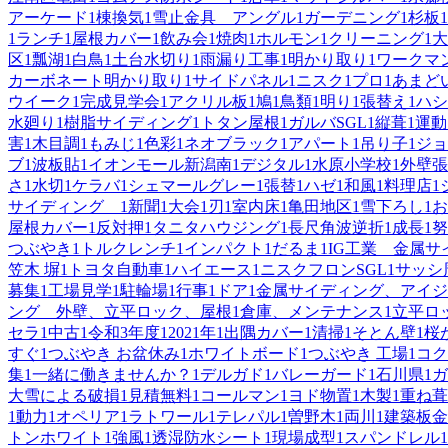
アーケード
1
棟換気
1
雪止金具 アングル
1
ガーデニング
1
杉板
1
1
ランチ
1
屋根カバー
1
飲み会
1
焼肉
1
ホルモン
1
クリーニング
1
大
区
1
瓢湖
1
白鳥
1
土台水切り
1
雨漏り工事
1
明かり取り
1
ワークマ
カーボネート明かり取り
1
サイドパネル
1
ニスク
1
プロ
1
あまど
ウイーク
1
完成見学会
1
アクリル板
1
鳩
1
鳥類
1
明り
1
張替え
1
ハシ
水廻り
1
樹脂サイディング
1
トタン屋根
1
ガルバSGL
1
縦葺
1
運動
害
1
木目調
1
もみじ
1
色彩
1
ネオブラック
1
アパート
1
吊り子
1
ジョ
ブ
1
波板貼
1
イオンモール新潟南
1
デジタル
1
水原小学校
1
外壁張
さ
1
水切
1
ケラバ
1
シェマールグレー
1
張替
1
ハゼ
1
和風
1
料理店
1
サイディング
1
新聞
1
大会
1
刃
1
室内床
1
亀田地区
1
雪下ろし
1
お
屋根カバー
1
反対押
1
タニタハウジング
1
長尺角波逆折
1
成長
1
努
つぶやき
1
トルクレンチ
1
インパクト
1
だるま
1
IG工業 金属
笠木 塀
1
トヨタ自動車
1
ハイエース
1
ニスクフロンSGL
1
サッシ
募集
1
工場見学
1
駐輪場
1
行事
1
ドア
1
金属サイディング、アイジ
ング 外壁、立平ロック、屋根
1
倉庫、メンテナンス
1
立平ロ
セラ
1
中古
1
令和3年度
1
2021年
1
出隅カバー
1
清掃
1
そとん壁
1
桜
すぐ
1
つぶやき お盆休み
1
ホワイトボード
1
つぶやき 工場
1
コク
集
1
一緒に働きませんか？
1
デルガド
1
バレーガード
1
石川県
1
ガ
大雪による破損
1
見積無料
1
コールマン
1
ヨド物置
1
木製
1
重ね葺
1
動力
1
オペリア
1
ラトワール
1
テレパル
1
曽野木
1
両川
1
建築板金
トンホワイト
1
強風
1
透湿防水シート
1
現場成型
1
スパンドレル
1