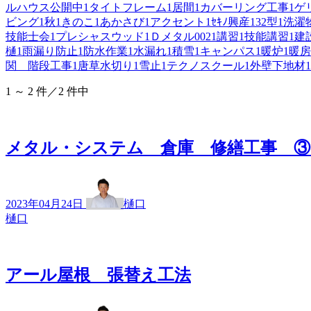
ルハウス公開中
1
タイトフレーム
1
居間
1
カバーリング工事
1
ゲ
ビング
1
秋
1
きのこ
1
あかさび
1
アクセント
1
ｾｷﾉ興産
1
32型
1
洗濯
技能士会
1
プレシャスウッド
1
Ｄメタル002
1
講習
1
技能講習
1
建
樋
1
雨漏り防止
1
防水作業
1
水漏れ
1
積雪
1
キャンパス
1
暖炉
1
暖房
関 階段工事
1
唐草水切り
1
雪止
1
テクノスクール
1
外壁下地材
1
1 ～ 2 件／2 件中
メタル・システム 倉庫 修繕工事 ③
2023年04月24日
樋口
樋口
アール屋根 張替え工法