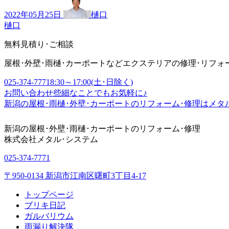
2022年05月25日
樋口
樋口
無料見積り･ご相談
屋根･外壁･雨樋･カーポートなどエクステリアの修理･リフォ
025-374-7771
8:30～17:00(土･日除く)
お問い合わせ
些細なことでもお気軽に♪
新潟の屋根･雨樋･外壁･カーポートのリフォーム･修理はメタ
新潟の屋根･外壁･雨樋･カーポートのリフォーム･修理
株式会社
メタル･システム
025-374-7771
〒950-0134 新潟市江南区曙町3丁目4-17
トップページ
ブリキ日記
ガルバリウム
雨漏り解決隊