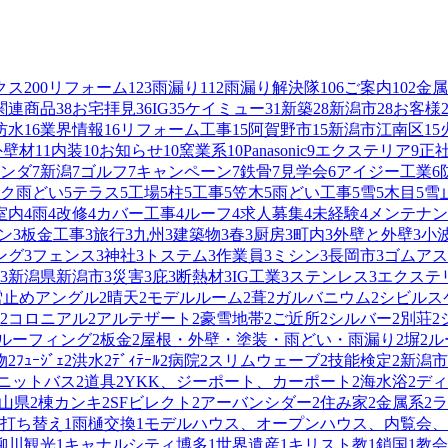
クス
200
リフォーム
123
雨漏り
112
雨漏り解決隊
106
ご案内
102
金属
関連商品
38
お宅拝見
36
IG
35
ケイミュー
31
新築
28
新潟市
28
お客様
防水
16
業界情報
16
リフォーム工事
15
阿賀野市
15
新潟市江南区
15
外壁材
11
内装
10
お知らせ
10
窯業系
10
Panasonic
9
エクステリア
9
正
ンダ
7
新潟
7
ゴルフ
7
キャンペーン
7
鉄骨
7
見学会
6
アイジー工業
6
ク雨どい
5
テラス
5
工場
5
柱
5
工事
5
笠木
5
雨どい工事
5
雪
5
木目
5
雪
室内
4
雨
4
改修
4
カバー工事
4
ルーフ
4
求人募集
4
未経験
4
メンテナン
ン
3
板金工事
3
旅行
3
九州
3
建築物
3
春
3
厨房
3
町内
3
外壁と外壁
3
小
ング
3
フェンス
3
神社
3
トステム
3
作業員
3
ミシン
3
長岡市
3
ゴムアス
3
新潟県新潟市
3
災害
3
庇
3
断熱材
3
IG工業
3
ステンレス
3
エクステ
雪止めアングル
2
晴天
2
モデルルーム
2
葺
2
ガルバニウム
2
シビルス
2
コロニアル
2
アルテザート
2
豪雪地帯
2
ご近所
2
シルバー
2
別荘
2
ルーフィング
2
板金
2
屋根・外壁・塗装・雨どい・雨漏り
2
塀
2
ル
物
2
ﾌｭｰｼﾞｪ
2
洪水
2
ﾃﾞｨﾃｰﾙ
2
病院
2
スリムウェーブ
2
技能検定
2
新潟市
ニットバス
2
道具
2
YKK、ジーポート、カーポート
2
海水浴
2
ディ
山県
2
棟カンキ
2
SFビレクト
2
アーバンシダー
2
住み家
2
金属系
2
ラ
打ち替え
1
雨樋交換
1
モデルハウス、オープンハウス、内覧会、
柳川観光
1
キャナルシティ博多
1
世界遺産
1
キリスト教
1
鎖国
1
教会