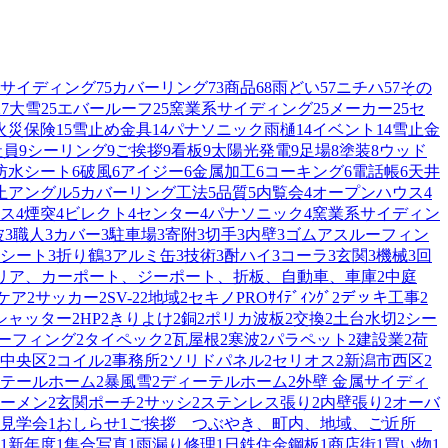
サイディング
75
カバーリング
73
商品
68
雨どい
57
ニチハ
57
その
27
大雪
25
エバールーフ
25
窯業系サイディング
25
メーカー
25
セ
火災保険
15
雪止め金具
14
パナソニック雨樋
14
イベント
14
雪止金
社員
9
シーリング
9
ご挨拶
9
看板
9
太陽光発電
9
足場
8
塗装
8
ウッド
防水シート
6
破風
6
アイジー
6
金属加工
6
コーキング
6
電話帳
6
天井
止アングル
5
カバーリング工法
5
品質
5
内覧会
4
オープンハウス
4
ス
4
煙突
4
ビレクト
4
センター
4
パナソニック
4
窯業系サイディン
波
3
職人
3
カバー
3
駐車場
3
寄附
3
切手
3
内壁
3
ゴムアスルーフィン
シート
3
折り鶴
3
アルミ缶
3
技術
3
酎ハイ
3
コーラ
3
玄関
3
機械
3
回
リア、カーポート、ジーポート、折板、自動車、車庫
2
中庭
ケア
2
サッカー
2
SV-2
2
地域
2
セキノPROｻｲﾃﾞｨﾝｸﾞ
2
デッキ工事
2
シャッター
2
HP
2
きりよけ
2
銅
2
ポリカ波板
2
交換
2
土台水切
2
シー
ーフィング
2
タイペック
2
瓦屋根
2
寒波
2
パラペット
2
建設業
2
荷
中央区
2
コイル
2
事務所
2
ソリドパネル
2
セリオス
2
新潟市西区
2
テールホーム
2
暴風雪
2
ディーテルホーム
2
外壁 金属サイディ
ーメン
2
玄関ポーチ
2
サッシ
2
ステンレス張り
2
内壁張り
2
オーバ
見学会
1
おしらせ
1
ご挨拶 つぶやき、町内、地域、ご近所
1
新年度
1
集合写真
1
雨漏り修理
1
日鉄住金鋼板
1
商店街
1
買い物
1