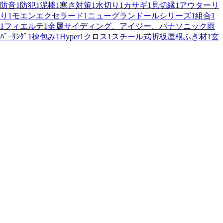
防音
1
防犯
1
泥棒
1
寒さ対策
1
水切り
1
カサギ
1
見切縁
1
アウターリ
り
1
モエンエクセラード
1
ニューグランドールシリーズ
1
組合
1
1
フィエルテ
1
金属サイディング、アイジー、パナソニック雨
ﾊﾞｰﾘﾝｸﾞ
1
棟包み
1
Hyper
1
クロス
1
スチール式折板屋根ふき材
1
玄