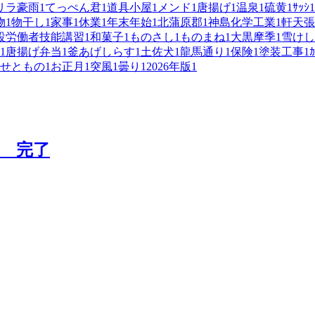
リラ豪雨
1
てっぺん君
1
道具小屋
1
メンド
1
唐揚げ
1
温泉
1
硫黄
1
ｻｯｼ
1
物
1
物干し
1
家事
1
休業
1
年末年始
1
北蒲原郡
1
神島化学工業
1
軒天張
設労働者技能講習
1
和菓子
1
ものさし
1
ものまね
1
大黒摩季
1
雪けし
1
唐揚げ弁当
1
釜あげしらす
1
土佐犬
1
龍馬通り
1
保険
1
塗装工事
1
ｶ
せともの
1
お正月
1
突風
1
曇り
1
2026年版
1
 完了