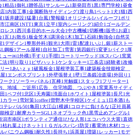
会
1
粗品
1
御礼
1
贈答品
1
サンルーム
1
新発田市
1
黒
1
専門学校
1
昼食
店
1
内装工事
1
金属断熱サイディング
1
渡り鳥
1
ペット
1
犬
1
猫
1
西
候
1
坂井建設
1
猛暑
1
台風
1
警報級
1
オリジナル
1
ハイルーフ
1
ポリ
市江南区
1
NTT
1
東京
1
立平
1
室内シーリング
1
紹介
1
ゴールデン
ロレス
1
西川多目的ホール大会
1
中古機械
1
切断機
1
販売
1
お庭
1
会
1
瓦
1
お散歩
1
板金笠木
1
講演会
1
木
1
加工
1
石綿
1
勉強会
1
自然災
館
1
デザイン
1
整形外科
1
観光
1
大雨
1
雷
1
配達
1
いぶし銀
1
薪ストー
GL鋼板
1
アール屋根
1
自社加工
1
雪害
1
第四銀行
1
変更
1
バイク
1
厚
ミュー㈱
1
外構
1
手すり
1
手摺
1
コートリーウッド
1
Kスパン
1
窯業
工法
1
明り取り
1
ピザハット
1
ケンタッキー
1
三条店
1
経験者
1
改修
リー
1
あいｚｙ
1
破風板金
1
屋根塗装工事
1
建築板金技能検定
小屋
1
エンボスプリント
1
外壁張替え
1
壁
1
三条鍛冶道場
1
外回り
1
ワーク
1
ソーラーパネル
1
瓦棒
1
光触媒
1
スタッフ
1
フリーター
1
内、地域、ご近所
1
広告、住宅地図、つぶやき
1
窯業系サイディ
田
1
ペフ付
1
北区
1
天寿園
1
洗面台
1
ホワイト
1
屋根塗装
1
長尺
1
光
合
1
カラー
1
雪対策
1
coffee
1
曽野木中学校区
1
ケイミュ
1
日本酒
1
も
蛇
1
テレパル50
1
亀田
1
大江山
1
横越
1
コロナに負けるな
1
正社員募
能検定
1
耐摩カラーSGL
1
ネオブラック色
1
黒雪止めアングル
1
新潟市南区
1
ボランティア通信
1
ひな人形
1
エコハウス大賞
1
直徳
1
枯れ葉よけネット
1
ＩＧガルスパン
1
防災
1
蓄電池
1
木材
1
コッ
ルバニウム鋼板
1
耐久性
1
長持ち
1
浜茶屋
1
増築
1
レッカー
1
モデ