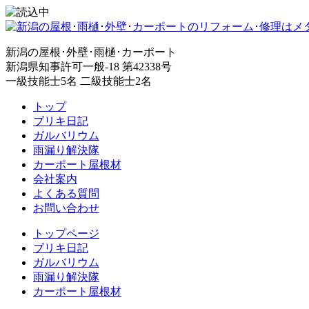
新潟の屋根･外壁･雨樋･カーポート
新潟県知事許可一般-18 第42338号
一級技能士5名 二級技能士2名
トップ
ブリキ日記
ガルバリウム
雨漏り解決隊
カーポート屋根材
会社案内
よくある質問
お問い合わせ
トップページ
ブリキ日記
ガルバリウム
雨漏り解決隊
カーポート屋根材