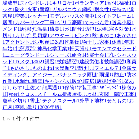
場成型
1
スパンドレル
1
キリヨケ
1
ボランティア
1
寄付
1
福祉
1
ロ
ック
1
防火
1
火事
1
耐摩
1
ガルバニウム鋼板
1
耐久性
1
長持ち
1
浜
茶屋
1
増築
1
レッカー
1
モデルハウス公開中
1
タイトフレーム
1
居間
1
カバーリング工事
1
ゲリラ豪雨
1
てっぺん君
1
道具小屋
1
メンド
1
唐揚げ
1
温泉
1
硫黄
1
ｻｯｼ
1
防音
1
防犯
1
泥棒
1
寒さ対策
1
水
切り
1
カサギ
1
見切縁
1
アウターリビング
1
秋
1
きのこ
1
あかさび
1
アクセント
1
ｾｷﾉ興産
1
32型
1
洗濯物
1
物干し
1
家事
1
休業
1
年末
年始
1
北蒲原郡
1
神島化学工業
1
軒天張り
1
モエンエクセラード
1
ニューグランドールシリーズ
1
組合
1
技能士会
1
プレシャスウ
ッド
1
Ｄメタル002
1
講習
1
技能講習
1
建設労働者技能講習
1
和菓
子
1
ものさし
1
ものまね
1
大黒摩季
1
雪けし
1
フィエルテ
1
金属サ
イディング、アイジー、パナソニック雨樋
1
雨漏り防止
1
防水
作業
1
水漏れ
1
積雪
1
キャンパス
1
暖炉
1
暖房
1
唐揚げ弁当
1
釜あ
げしらす
1
土佐犬
1
龍馬通り
1
保険
1
塗装工事
1
ｶﾊﾞｰﾘﾝｸﾞ
1
棟包み
1
Hyper
1
クロス
1
スチール式折板屋根ふき材
1
玄関 階段工事
1
唐草水切り
1
雪止
1
テクノスクール
1
外壁下地材
1
せともの
1
お
正月
1
突風
1
曇り
1
2026年版
1
1 ～ 1 件／1 件中