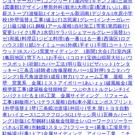
ジョイナーカバー
1
コンクリート
1
屋内壁
1
キャンプ場
1
三条市
1
図書館
1
デザイン
1
整形外科
1
観光
1
大雨
1
雷
1
配達
1
いぶし銀
1
薪ストーブ
1
波板貼
1
イオンモール新潟南
1
デジタル
1
水原小学
校
1
外壁張替え工事
1
値上げ
1
古民家
1
グレー
1
インナーガレー
ジ
1
1級
1
2級
1
GL鋼板
1
アール屋根
1
自社加工
1
雪害
1
第四銀行
1
変更
1
バイク
1
厚さ
1
水切
1
ケラバ
1
シェマールグレー
1
張替
1
ハ
ゼ
1
和風
1
料理店
1
ジビエ料理
1
春一番
1
はる一番
1
西蒲区
1
ログ
ハウス
1
折り紙
1
ケイミュー㈱
1
外構
1
手すり
1
手摺
1
コートリー
ウッド
1
Kスパン
1
窯業サイディング
1
新聞
1
大会
1
刃
1
室内床
1
亀田地区
1
雪下ろし
1
お手伝い
1
コロナ
1
宝徳山稲荷大社
1
パワ
ースポット
1
祈願
1
カバー工法
1
明り取り
1
ピザハット
1
ケンタ
ッキー
1
三条店
1
経験者
1
改修屋根カバー
1
反対押
1
タニタハウ
ジング
1
長尺角波逆折
1
成長
1
努力
1
リフォーム工事 屋根 外
壁 窯業系 金属
1
ミストアイボリー
1
あいｚｙ
1
破風板金
1
屋
根塗装工事
1
建築板金技能検定 つぶやき
1
トルクレンチ
1
イ
ンパクト
1
だるま
1
IG工業 金属サイディング リフォーム
工事
1
銅板雨どい
1
テラス屋根
1
自転車小屋
1
エンボスプリント
1
外壁張替え
1
壁
1
三条鍛冶道場
1
外回り
1
笠木 塀
1
トヨタ自動
車
1
ハイエース
1
ニスクフロンSGL
1
サッシ周り
1
瓦棒カバーリ
ング
1
折版
1
Ｃ型鋼材
1
1級板金技能士
1
ハローワーク
1
ソーラー
パネル
1
瓦棒
1
光触媒
1
スタッフ
1
フリーター
1
募集
1
工場見学
1
駐輪場
1
行事
1
ドア
1
金属サイディング、アイジー工業、ニチ