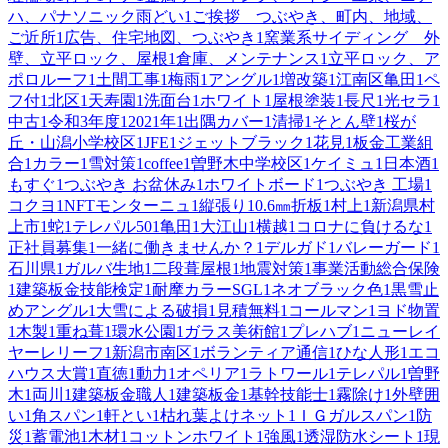
ハ、パナソニック雨どい
1
ご挨拶 つぶやき、町内、地域、
ご近所
1
広告、住宅地図、つぶやき
1
窯業系サイディング 外
壁、立平ロック、屋根
1
倉庫、メンテナンス
1
立平ロック、ア
ポロルーフ
1
土間工事
1
梅雨
1
アングル
1
増改築
1
江南区亀田
1
ペ
フ付
1
北区
1
天寿園
1
洗面台
1
ホワイト
1
屋根塗装
1
長尺
1
光セラ
1
中古
1
令和3年度
1
2021年
1
出隅カバー
1
清掃
1
そとん壁
1
桜が
丘・山潟小学校区
1
JFE
1
ジェットブラック
1
花見
1
板金工業組
合
1
カラー
1
雪対策
1
coffee
1
曽野木中学校区
1
ケイミュ
1
日本酒
1
もすぐ
1
つぶやき お盆休み
1
ホワイトボード
1
つぶやき 工場
1
コクヨ
1
NFTモンターニュ
1
縦張り
1
0.6㎜折板
1
村上
1
新潟県村
上市
1
蛇
1
テレパル50
1
亀田
1
大江山
1
横越
1
コロナに負けるな
1
正社員募集
1
一緒に働きませんか？
1
デルガド
1
バレーガード
1
石川県
1
ガルバ生地
1
二段葺屋根
1
地震対策
1
事業活動総合保険
1
建築板金技能検定
1
耐摩カラーSGL
1
ネオブラック色
1
黒雪止
めアングル
1
大雪による破損
1
見積無料
1
コールマン
1
ヨド物置
1
木製
1
重ね葺
1
環水公園
1
ガラス美術館
1
プレハブ
1
ニューレイ
ヤーレリーフ
1
新潟市南区
1
ボランティア通信
1
ひな人形
1
エコ
ハウス大賞
1
直徳
1
動力
1
オペリア
1
ラトワール
1
テレパル
1
曽野
木
1
両川
1
建築板金職人
1
建築板金
1
基幹技能士
1
霧除け
1
外壁囲
い
1
角スパン
1
軒とい
1
枯れ葉よけネット
1
ＩＧガルスパン
1
防
災
1
蓄電池
1
木材
1
コットンホワイト
1
強風
1
透湿防水シート
1
現