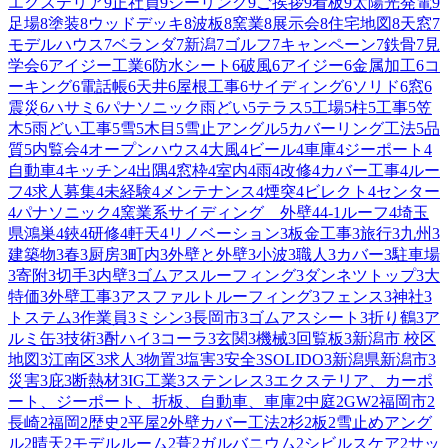
エクステリア
9
正社員
9
シーリング
9
ご挨拶
9
看板
9
太陽光発電
9
足場
8
塗装
8
ウッドデッキ
8
波板
8
窯業
8
展示会
8
住宅地図
8
天窓
7
モデルハウス
7
ベランダ
7
新潟
7
ゴルフ
7
キャンペーン
7
鉄骨
7
見
学会
6
アイジー工業
6
防水シート
6
破風
6
アイジー
6
金属加工
6
コ
ーキング
6
電話帳
6
天井
6
屋根工事
6
サイディング
6
ソリド
6
窓
6
震災
6
ハサミ
6
パナソニック雨どい
5
テラス
5
工場
5
柱
5
工事
5
笠
木
5
雨どい工事
5
雪
5
木目
5
雪止アングル
5
カバーリング工法
5
品
質
5
内覧会
4
オープンハウス
4
大風
4
ビール
4
車庫
4
ジーポート
4
自動車
4
キッチン
4
出隅
4
窓枠
4
室内
4
雨
4
改修
4
カバー工事
4
ルー
フ
4
求人募集
4
未経験
4
メンテナンス
4
煙突
4
ビレクト
4
センター
4
パナソニック
4
窯業系サイディング 外壁
4
4-1ルーフ
4
埼玉
県鴻巣
4
鋏
4
研修
4
軒天
4
リノベーション
3
板金工事
3
旅行
3
九州
3
建築物
3
春
3
厨房
3
町内
3
外壁と外壁
3
小波
3
職人
3
カバー
3
駐車場
3
寄附
3
切手
3
内壁
3
ゴムアスルーフィング
3
ダンネツトップ
3
大
特価
3
外壁工事
3
アスファルトルーフィング
3
フェンス
3
神社
3
トステム
3
作業員
3
ミシン
3
長岡市
3
ゴムアスシート
3
折り鶴
3
ア
ルミ缶
3
技術
3
酎ハイ
3
コーラ
3
玄関
3
機械
3
回覧板
3
新潟市 校区
地図
3
江南区
3
求人
3
物置
3
塩害
3
安全
3
SOLIDO
3
新潟県新潟市
3
災害
3
庇
3
断熱材
3
IG工業
3
ステンレス
3
エクステリア、カーポ
ート、ジーポート、折板、自動車、車庫
2
中庭
2
GW
2
福岡市
2
長崎
2
福岡
2
歴史
2
平屋
2
外壁カバー工法
2
杉
2
板
2
雪止めアング
ル
2
晴天
2
モデルルーム
2
葺
2
ガルバニウム
2
シビルスケア
2
サッ