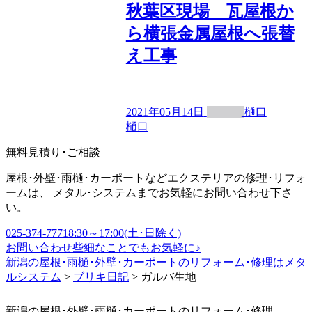
秋葉区現場 瓦屋根か
ら横張金属屋根へ張替
え工事
2021年05月14日
樋口
樋口
無料見積り･ご相談
屋根･外壁･雨樋･カーポートなどエクステリアの修理･リフォ
ームは、 メタル･システムまでお気軽にお問い合わせ下さ
い。
025-374-7771
8:30～17:00(土･日除く)
お問い合わせ
些細なことでもお気軽に♪
新潟の屋根･雨樋･外壁･カーポートのリフォーム･修理はメタ
ルシステム
>
ブリキ日記
>
ガルバ生地
新潟の屋根･外壁･雨樋･カーポートのリフォーム･修理