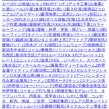
カー
2
SV-2
2
地域
2
セキノPROｻｲﾃﾞｨﾝｸﾞ
2
デッキ工事
2
お食事
2
お酒
2
シール
2
小屋
2
倉庫現場
2
お祝い
2
新入社員
2
新商品
2
コロ
ニアル
2
アルテザート
2
豪雪地帯
2
ご近所
2
シルバー
2
別荘
2
シャ
ッター
2
HP
2
きりよけ
2
銅
2
ポリカ波板
2
交換
2
土台水切
2
シーリ
ング作業
2
銅板
2
屋根材
2
写真
2
YKK
2
お寺
2
銅製
2
下葺
2
カラー
ルーフィング
2
板金
2
屋根・外壁・塗装・雨どい・雨漏り
2
塀
2
ルーフィング
2
タイペック
2
瓦屋根
2
寒波
2
パラペット
2
建設業
2
荷揚げ
2
裁縫
2
紅葉
2
白
2
タニタ
2
村上市
2
アウトドア
2
隈研吾氏
2
建物
2
ﾌｭｰｼﾞｪ
2
洪水
2
ﾃﾞｨﾃｰﾙ
2
病院
2
スリムウェーブ
2
技能検定
2
新潟市中央区
2
コイル
2
事務所
2
ソリドパネル
2
セリオス
2
新潟
市西区
2
新潟市北区
2
アポロルーフ
2
YKK AP
2
アルバイト
2
ス
レート
2
ユニットバス
2
道具
2
YKK、ジーポート、カーポート
2
海水浴
2
ディテールホーム
2
暴風雪
2
ディーテルホーム
2
外壁
金属サイディング
2
新潟県
2
二段葺
2
マルセ
2
ガルステージシャ
インJ
2
大波
2
富山県
2
棟カンキ
2
SFビレクト
2
アーバンシダー
2
住み家
2
金属系
2
ラーメン
2
玄関ポーチ
2
サッシ
2
ステンレス張
り
2
内壁張り
2
オーバーハング
2
壁紙
2
講習会
2
労働安全衛生法
2
外壁塗装
1
コーキング打ち替え
1
雨樋交換
1
モデルハウス、オ
ープンハウス、内覧会、見学会
1
おしらせ
1
ご挨拶 つぶや
き、町内、地域、ご近所 江南区亀田
1
ゴムアス防水シート
1
唐草
1
マットシルバー
1
水郷柳川観光
1
キャナルシティ博多
1
世