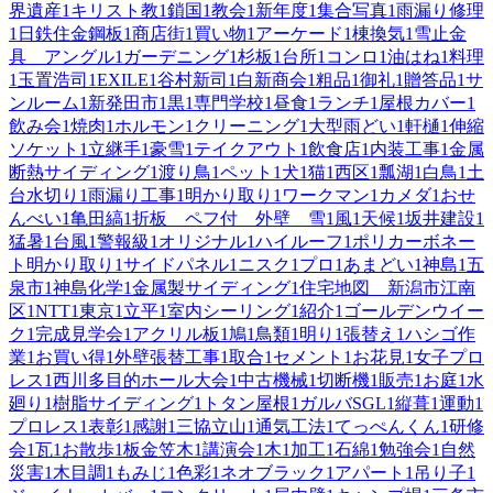
界遺産
1
キリスト教
1
鎖国
1
教会
1
新年度
1
集合写真
1
雨漏り修理
1
日鉄住金鋼板
1
商店街
1
買い物
1
アーケード
1
棟換気
1
雪止金
具 アングル
1
ガーデニング
1
杉板
1
台所
1
コンロ
1
油はね
1
料理
1
玉置浩司
1
EXILE
1
谷村新司
1
白新商会
1
粗品
1
御礼
1
贈答品
1
サ
ンルーム
1
新発田市
1
黒
1
専門学校
1
昼食
1
ランチ
1
屋根カバー
1
飲み会
1
焼肉
1
ホルモン
1
クリーニング
1
大型雨どい
1
軒樋
1
伸縮
ソケット
1
立継手
1
豪雪
1
テイクアウト
1
飲食店
1
内装工事
1
金属
断熱サイディング
1
渡り鳥
1
ペット
1
犬
1
猫
1
西区
1
瓢湖
1
白鳥
1
土
台水切り
1
雨漏り工事
1
明かり取り
1
ワークマン
1
カメダ
1
おせ
んべい
1
亀田縞
1
折板 ペフ付 外壁 雪
1
風
1
天候
1
坂井建設
1
猛暑
1
台風
1
警報級
1
オリジナル
1
ハイルーフ
1
ポリカーボネー
ト明かり取り
1
サイドパネル
1
ニスク
1
プロ
1
あまどい
1
神島
1
五
泉市
1
神島化学
1
金属製サイディング
1
住宅地図 新潟市江南
区
1
NTT
1
東京
1
立平
1
室内シーリング
1
紹介
1
ゴールデンウイー
ク
1
完成見学会
1
アクリル板
1
鳩
1
鳥類
1
明り
1
張替え
1
ハシゴ作
業
1
お買い得
1
外壁張替工事
1
取合
1
セメント
1
お花見
1
女子プロ
レス
1
西川多目的ホール大会
1
中古機械
1
切断機
1
販売
1
お庭
1
水
廻り
1
樹脂サイディング
1
トタン屋根
1
ガルバSGL
1
縦葺
1
運動
1
プロレス
1
表彰
1
感謝
1
三協立山
1
通気工法
1
てっぺんくん
1
研修
会
1
瓦
1
お散歩
1
板金笠木
1
講演会
1
木
1
加工
1
石綿
1
勉強会
1
自然
災害
1
木目調
1
もみじ
1
色彩
1
ネオブラック
1
アパート
1
吊り子
1