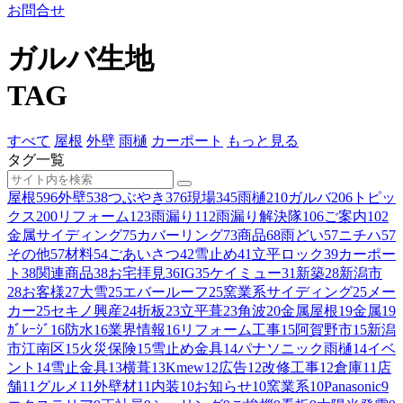
お問合せ
ガルバ生地
TAG
すべて
屋根
外壁
雨樋
カーポート
もっと見る
タグ一覧
屋根
596
外壁
538
つぶやき
376
現場
345
雨樋
210
ガルバ
206
トピッ
クス
200
リフォーム
123
雨漏り
112
雨漏り解決隊
106
ご案内
102
金属サイディング
75
カバーリング
73
商品
68
雨どい
57
ニチハ
57
その他
57
材料
54
ごあいさつ
42
雪止め
41
立平ロック
39
カーポー
ト
38
関連商品
38
お宅拝見
36
IG
35
ケイミュー
31
新築
28
新潟市
28
お客様
27
大雪
25
エバールーフ
25
窯業系サイディング
25
メー
カー
25
セキノ興産
24
折板
23
立平葺
23
角波
20
金属屋根
19
金属
19
ｶﾞﾚｰｼﾞ
16
防水
16
業界情報
16
リフォーム工事
15
阿賀野市
15
新潟
市江南区
15
火災保険
15
雪止め金具
14
パナソニック雨樋
14
イベ
ント
14
雪止金具
13
横葺
13
Kmew
12
広告
12
改修工事
12
倉庫
11
店
舗
11
グルメ
11
外壁材
11
内装
10
お知らせ
10
窯業系
10
Panasonic
9