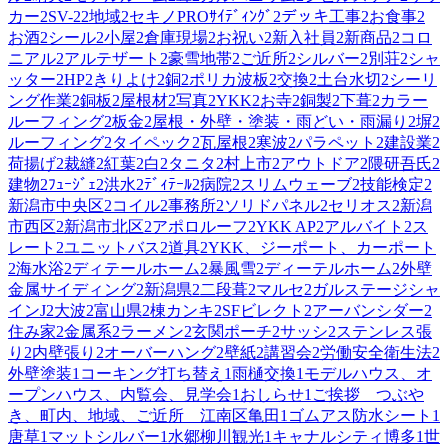
カー
2
SV-2
2
地域
2
セキノPROｻｲﾃﾞｨﾝｸﾞ
2
デッキ工事
2
お食事
2
お酒
2
シール
2
小屋
2
倉庫現場
2
お祝い
2
新入社員
2
新商品
2
コロ
ニアル
2
アルテザート
2
豪雪地帯
2
ご近所
2
シルバー
2
別荘
2
シャ
ッター
2
HP
2
きりよけ
2
銅
2
ポリカ波板
2
交換
2
土台水切
2
シーリ
ング作業
2
銅板
2
屋根材
2
写真
2
YKK
2
お寺
2
銅製
2
下葺
2
カラー
ルーフィング
2
板金
2
屋根・外壁・塗装・雨どい・雨漏り
2
塀
2
ルーフィング
2
タイペック
2
瓦屋根
2
寒波
2
パラペット
2
建設業
2
荷揚げ
2
裁縫
2
紅葉
2
白
2
タニタ
2
村上市
2
アウトドア
2
隈研吾氏
2
建物
2
ﾌｭｰｼﾞｪ
2
洪水
2
ﾃﾞｨﾃｰﾙ
2
病院
2
スリムウェーブ
2
技能検定
2
新潟市中央区
2
コイル
2
事務所
2
ソリドパネル
2
セリオス
2
新潟
市西区
2
新潟市北区
2
アポロルーフ
2
YKK AP
2
アルバイト
2
ス
レート
2
ユニットバス
2
道具
2
YKK、ジーポート、カーポート
2
海水浴
2
ディテールホーム
2
暴風雪
2
ディーテルホーム
2
外壁
金属サイディング
2
新潟県
2
二段葺
2
マルセ
2
ガルステージシャ
インJ
2
大波
2
富山県
2
棟カンキ
2
SFビレクト
2
アーバンシダー
2
住み家
2
金属系
2
ラーメン
2
玄関ポーチ
2
サッシ
2
ステンレス張
り
2
内壁張り
2
オーバーハング
2
壁紙
2
講習会
2
労働安全衛生法
2
外壁塗装
1
コーキング打ち替え
1
雨樋交換
1
モデルハウス、オ
ープンハウス、内覧会、見学会
1
おしらせ
1
ご挨拶 つぶや
き、町内、地域、ご近所 江南区亀田
1
ゴムアス防水シート
1
唐草
1
マットシルバー
1
水郷柳川観光
1
キャナルシティ博多
1
世