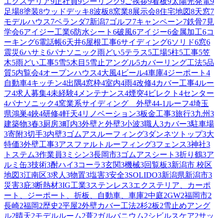
エクステリア
9
正社員
9
シーリング
9
ご挨拶
9
看板
9
太陽光発電
9
足場
8
塗装
8
ウッドデッキ
8
波板
8
窯業
8
展示会
8
住宅地図
8
天窓
7
モデルハウス
7
ベランダ
7
新潟
7
ゴルフ
7
キャンペーン
7
鉄骨
7
見
学会
6
アイジー工業
6
防水シート
6
破風
6
アイジー
6
金属加工
6
コ
ーキング
6
電話帳
6
天井
6
屋根工事
6
サイディング
6
ソリド
6
窓
6
震災
6
ハサミ
6
パナソニック雨どい
5
テラス
5
工場
5
柱
5
工事
5
笠
木
5
雨どい工事
5
雪
5
木目
5
雪止アングル
5
カバーリング工法
5
品
質
5
内覧会
4
オープンハウス
4
大風
4
ビール
4
車庫
4
ジーポート
4
自動車
4
キッチン
4
出隅
4
窓枠
4
室内
4
雨
4
改修
4
カバー工事
4
ルー
フ
4
求人募集
4
未経験
4
メンテナンス
4
煙突
4
ビレクト
4
センター
4
パナソニック
4
窯業系サイディング 外壁
4
4-1ルーフ
4
埼玉
県鴻巣
4
鋏
4
研修
4
軒天
4
リノベーション
3
板金工事
3
旅行
3
九州
3
建築物
3
春
3
厨房
3
町内
3
外壁と外壁
3
小波
3
職人
3
カバー
3
駐車場
3
寄附
3
切手
3
内壁
3
ゴムアスルーフィング
3
ダンネツトップ
3
大
特価
3
外壁工事
3
アスファルトルーフィング
3
フェンス
3
神社
3
トステム
3
作業員
3
ミシン
3
長岡市
3
ゴムアスシート
3
折り鶴
3
ア
ルミ缶
3
技術
3
酎ハイ
3
コーラ
3
玄関
3
機械
3
回覧板
3
新潟市 校区
地図
3
江南区
3
求人
3
物置
3
塩害
3
安全
3
SOLIDO
3
新潟県新潟市
3
災害
3
庇
3
断熱材
3
IG工業
3
ステンレス
3
エクステリア、カーポ
ート、ジーポート、折板、自動車、車庫
2
中庭
2
GW
2
福岡市
2
長崎
2
福岡
2
歴史
2
平屋
2
外壁カバー工法
2
杉
2
板
2
雪止めアング
ル
2
晴天
2
モデルルーム
2
葺
2
ガルバニウム
2
シビルスケア
2
サッ