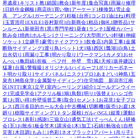
界遺産
1
キリスト教
1
鎖国
1
教会
1
新年度
1
集合写真
1
雨漏り修理
1
日鉄住金鋼板
1
商店街
1
買い物
1
アーケード
1
棟換気
1
雪止金
具 アングル
1
ガーデニング
1
杉板
1
台所
1
コンロ
1
油はね
1
料理
1
玉置浩司
1
EXILE
1
谷村新司
1
白新商会
1
粗品
1
御礼
1
贈答品
1
サ
ンルーム
1
新発田市
1
黒
1
専門学校
1
昼食
1
ランチ
1
屋根カバー
1
飲み会
1
焼肉
1
ホルモン
1
クリーニング
1
大型雨どい
1
軒樋
1
伸縮
ソケット
1
立継手
1
豪雪
1
テイクアウト
1
飲食店
1
内装工事
1
金属
断熱サイディング
1
渡り鳥
1
ペット
1
犬
1
猫
1
西区
1
瓢湖
1
白鳥
1
土
台水切り
1
雨漏り工事
1
明かり取り
1
ワークマン
1
カメダ
1
おせ
んべい
1
亀田縞
1
折板 ペフ付 外壁 雪
1
風
1
天候
1
坂井建設
1
猛暑
1
台風
1
警報級
1
オリジナル
1
ハイルーフ
1
ポリカーボネー
ト明かり取り
1
サイドパネル
1
ニスク
1
プロ
1
あまどい
1
神島
1
五
泉市
1
神島化学
1
金属製サイディング
1
住宅地図 新潟市江南
区
1
NTT
1
東京
1
立平
1
室内シーリング
1
紹介
1
ゴールデンウイー
ク
1
完成見学会
1
アクリル板
1
鳩
1
鳥類
1
明り
1
張替え
1
ハシゴ作
業
1
お買い得
1
外壁張替工事
1
取合
1
セメント
1
お花見
1
女子プロ
レス
1
西川多目的ホール大会
1
中古機械
1
切断機
1
販売
1
お庭
1
水
廻り
1
樹脂サイディング
1
トタン屋根
1
ガルバSGL
1
縦葺
1
運動
1
プロレス
1
表彰
1
感謝
1
三協立山
1
通気工法
1
てっぺんくん
1
研修
会
1
瓦
1
お散歩
1
板金笠木
1
講演会
1
木
1
加工
1
石綿
1
勉強会
1
自然
災害
1
木目調
1
もみじ
1
色彩
1
ネオブラック
1
アパート
1
吊り子
1