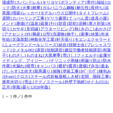
場成型
1
スパンドレル
1
キリヨケ
1
ボランティア
1
寄付
1
福祉
1
ロ
ック
1
防火
1
火事
1
耐摩
1
ガルバニウム鋼板
1
耐久性
1
長持ち
1
浜
茶屋
1
増築
1
レッカー
1
モデルハウス公開中
1
タイトフレーム
1
居間
1
カバーリング工事
1
ゲリラ豪雨
1
てっぺん君
1
道具小屋
1
メンド
1
唐揚げ
1
温泉
1
硫黄
1
ｻｯｼ
1
防音
1
防犯
1
泥棒
1
寒さ対策
1
水
切り
1
カサギ
1
見切縁
1
アウターリビング
1
秋
1
きのこ
1
あかさび
1
アクセント
1
ｾｷﾉ興産
1
32型
1
洗濯物
1
物干し
1
家事
1
休業
1
年末
年始
1
北蒲原郡
1
神島化学工業
1
軒天張り
1
モエンエクセラード
1
ニューグランドールシリーズ
1
組合
1
技能士会
1
プレシャスウ
ッド
1
Ｄメタル002
1
講習
1
技能講習
1
建設労働者技能講習
1
和菓
子
1
ものさし
1
ものまね
1
大黒摩季
1
雪けし
1
フィエルテ
1
金属サ
イディング、アイジー、パナソニック雨樋
1
雨漏り防止
1
防水
作業
1
水漏れ
1
積雪
1
キャンパス
1
暖炉
1
暖房
1
唐揚げ弁当
1
釜あ
げしらす
1
土佐犬
1
龍馬通り
1
保険
1
塗装工事
1
ｶﾊﾞｰﾘﾝｸﾞ
1
棟包み
1
Hyper
1
クロス
1
スチール式折板屋根ふき材
1
玄関 階段工事
1
唐草水切り
1
雪止
1
テクノスクール
1
外壁下地材
1
せともの
1
お
正月
1
突風
1
曇り
1
2026年版
1
1 ～ 1 件／1 件中