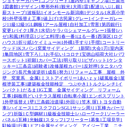
ジョイナーカバー
1
コンクリート
1
屋内壁
1
キャンプ場
1
三条市
1
図書館
1
デザイン
1
整形外科
1
観光
1
大雨
1
雷
1
配達
1
いぶし銀
1
薪ストーブ
1
波板貼
1
イオンモール新潟南
1
デジタル
1
水原小学
校
1
外壁張替え工事
1
値上げ
1
古民家
1
グレー
1
インナーガレー
ジ
1
1級
1
2級
1
GL鋼板
1
アール屋根
1
自社加工
1
雪害
1
第四銀行
1
変更
1
バイク
1
厚さ
1
水切
1
ケラバ
1
シェマールグレー
1
張替
1
ハ
ゼ
1
和風
1
料理店
1
ジビエ料理
1
春一番
1
はる一番
1
西蒲区
1
ログ
ハウス
1
折り紙
1
ケイミュー㈱
1
外構
1
手すり
1
手摺
1
コートリー
ウッド
1
Kスパン
1
窯業サイディング
1
新聞
1
大会
1
刃
1
室内床
1
亀田地区
1
雪下ろし
1
お手伝い
1
コロナ
1
宝徳山稲荷大社
1
パワ
ースポット
1
祈願
1
カバー工法
1
明り取り
1
ピザハット
1
ケンタ
ッキー
1
三条店
1
経験者
1
改修屋根カバー
1
反対押
1
タニタハウ
ジング
1
長尺角波逆折
1
成長
1
努力
1
リフォーム工事 屋根 外
壁 窯業系 金属
1
ミストアイボリー
1
あいｚｙ
1
破風板金
1
屋
根塗装工事
1
建築板金技能検定 つぶやき
1
トルクレンチ
1
イ
ンパクト
1
だるま
1
IG工業 金属サイディング リフォーム
工事
1
銅板雨どい
1
テラス屋根
1
自転車小屋
1
エンボスプリント
1
外壁張替え
1
壁
1
三条鍛冶道場
1
外回り
1
笠木 塀
1
トヨタ自動
車
1
ハイエース
1
ニスクフロンSGL
1
サッシ周り
1
瓦棒カバーリ
ング
1
折版
1
Ｃ型鋼材
1
1級板金技能士
1
ハローワーク
1
ソーラー
パネル
1
瓦棒
1
光触媒
1
スタッフ
1
フリーター
1
募集
1
工場見学
1
駐輪場
1
行事
1
ドア
1
金属サイディング、アイジー工業、ニチ