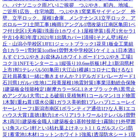
ハ、パナソニック雨どい
1
ご挨拶 つぶやき、町内、地域、
ご近所
1
広告、住宅地図、つぶやき
1
窯業系サイディング 外
壁、立平ロック、屋根
1
倉庫、メンテナンス
1
立平ロック、ア
ポロルーフ
1
土間工事
1
梅雨
1
アングル
1
増改築
1
江南区亀田
1
ペ
フ付
1
北区
1
天寿園
1
洗面台
1
ホワイト
1
屋根塗装
1
長尺
1
光セラ
1
中古
1
令和3年度
1
2021年
1
出隅カバー
1
清掃
1
そとん壁
1
桜が
丘・山潟小学校区
1
JFE
1
ジェットブラック
1
花見
1
板金工業組
合
1
カラー
1
雪対策
1
coffee
1
曽野木中学校区
1
ケイミュ
1
日本酒
1
もすぐ
1
つぶやき お盆休み
1
ホワイトボード
1
つぶやき 工場
1
コクヨ
1
NFTモンターニュ
1
縦張り
1
0.6㎜折板
1
村上
1
新潟県村
上市
1
蛇
1
テレパル50
1
亀田
1
大江山
1
横越
1
コロナに負けるな
1
正社員募集
1
一緒に働きませんか？
1
デルガド
1
バレーガード
1
石川県
1
ガルバ生地
1
二段葺屋根
1
地震対策
1
事業活動総合保険
1
建築板金技能検定
1
耐摩カラーSGL
1
ネオブラック色
1
黒雪止
めアングル
1
大雪による破損
1
見積無料
1
コールマン
1
ヨド物置
1
木製
1
重ね葺
1
環水公園
1
ガラス美術館
1
プレハブ
1
ニューレイ
ヤーレリーフ
1
新潟市南区
1
ボランティア通信
1
ひな人形
1
エコ
ハウス大賞
1
直徳
1
動力
1
オペリア
1
ラトワール
1
テレパル
1
曽野
木
1
両川
1
建築板金職人
1
建築板金
1
基幹技能士
1
霧除け
1
外壁囲
い
1
角スパン
1
軒とい
1
枯れ葉よけネット
1
ＩＧガルスパン
1
防
災
1
蓄電池
1
木材
1
コットンホワイト
1
強風
1
透湿防水シート
1
現