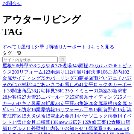
お問合せ
アウターリビング
TAG
すべて
屋根
外壁
雨樋
カーポート
もっと見る
タグ一覧
屋根
596
外壁
538
つぶやき
376
現場
345
雨樋
210
ガルバ
206
トピッ
クス
200
リフォーム
123
雨漏り
112
雨漏り解決隊
106
ご案内
102
金属サイディング
75
カバーリング
73
商品
68
雨どい
57
ニチハ
57
その他
57
材料
54
ごあいさつ
42
雪止め
41
立平ロック
39
カーポー
ト
38
関連商品
38
お宅拝見
36
IG
35
ケイミュー
31
新築
28
新潟市
28
お客様
27
大雪
25
エバールーフ
25
窯業系サイディング
25
メー
カー
25
セキノ興産
24
折板
23
立平葺
23
角波
20
金属屋根
19
金属
19
ｶﾞﾚｰｼﾞ
16
防水
16
業界情報
16
リフォーム工事
15
阿賀野市
15
新潟
市江南区
15
火災保険
15
雪止め金具
14
パナソニック雨樋
14
イベ
ント
14
雪止金具
13
横葺
13
Kmew
12
広告
12
改修工事
12
倉庫
11
店
舗
11
グルメ
11
外壁材
11
内装
10
お知らせ
10
窯業系
10
Panasonic
9