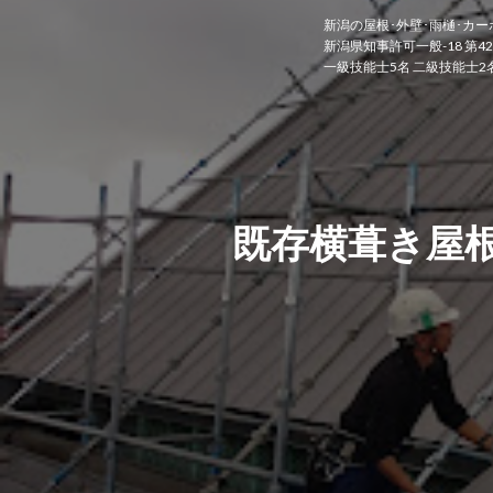
新潟の屋根･外壁･雨樋･カー
新潟県知事許可一般-18 第42
一級技能士5名 二級技能士2
既存横葺き屋