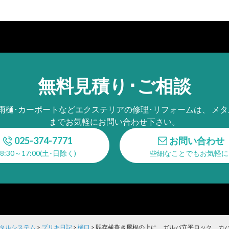
無料見積り･ご相談
･雨樋･カーポートなどエクステリアの修理･リフォームは、 メタ
までお気軽にお問い合わせ下さい。
025-374-7771
お問い合わせ
8:30～17:00(土･日除く)
些細なことでもお気軽に
メタルシステム
>
ブリキ日記
>
樋口
>
既存横葺き屋根の上に、ガルバ立平ロック、カ