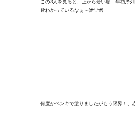
この3人を見ると、上から若い順！年功序
皆わかっているなぁ～(#^.^#)
何度かペンキで塗りましたがもう限界！、