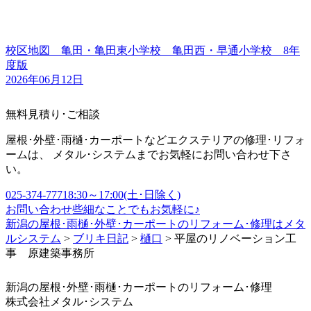
校区地図 亀田・亀田東小学校 亀田西・早通小学校 8年
度版
2026年06月12日
無料見積り･ご相談
屋根･外壁･雨樋･カーポートなどエクステリアの修理･リフォ
ームは、 メタル･システムまでお気軽にお問い合わせ下さ
い。
025-374-7771
8:30～17:00(土･日除く)
お問い合わせ
些細なことでもお気軽に♪
新潟の屋根･雨樋･外壁･カーポートのリフォーム･修理はメタ
ルシステム
>
ブリキ日記
>
樋口
>
平屋のリノベーション工
事 原建築事務所
新潟の屋根･外壁･雨樋･カーポートのリフォーム･修理
株式会社
メタル･システム