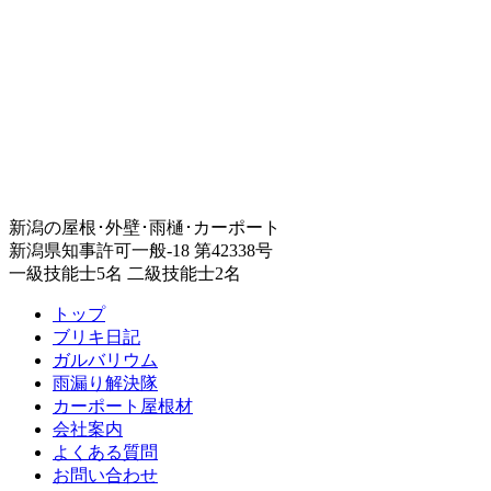
新潟の屋根･外壁･雨樋･カーポート
新潟県知事許可一般-18 第42338号
一級技能士5名 二級技能士2名
トップ
ブリキ日記
ガルバリウム
雨漏り解決隊
カーポート屋根材
会社案内
よくある質問
お問い合わせ