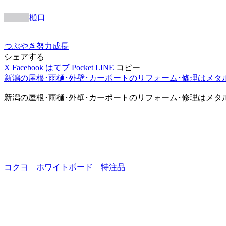
樋口
つぶやき
努力
成長
シェアする
X
Facebook
はてブ
Pocket
LINE
コピー
新潟の屋根･雨樋･外壁･カーポートのリフォーム･修理はメタ
新潟の屋根･雨樋･外壁･カーポートのリフォーム･修理はメタ
コクヨ ホワイトボード 特注品