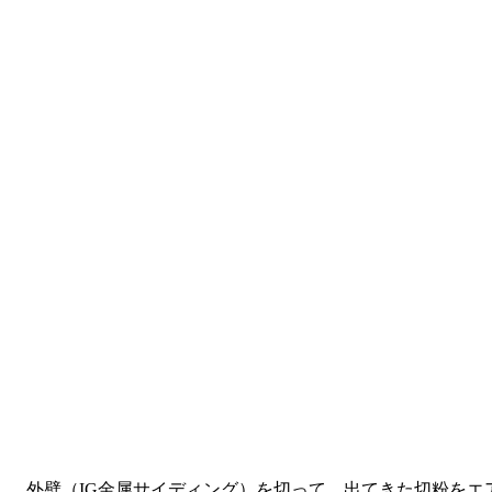
外壁（IG金属サイディング）を切って、出てきた切粉をエ