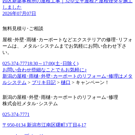
西区新築事務所の屋根工事｜32型立平屋根と屋根煙突を施工
しました
2026年07月07日
無料見積り･ご相談
屋根･外壁･雨樋･カーポートなどエクステリアの修理･リフォ
ームは、 メタル･システムまでお気軽にお問い合わせ下さ
い。
025-374-7771
8:30～17:00(土･日除く)
お問い合わせ
些細なことでもお気軽に♪
新潟の屋根･雨樋･外壁･カーポートのリフォーム･修理はメタ
ルシステム
>
ブリキ日記
>
樋口
>
キャンペーン！
新潟の屋根･外壁･雨樋･カーポートのリフォーム･修理
株式会社
メタル･システム
025-374-7771
〒950-0134 新潟市江南区曙町3丁目4-17